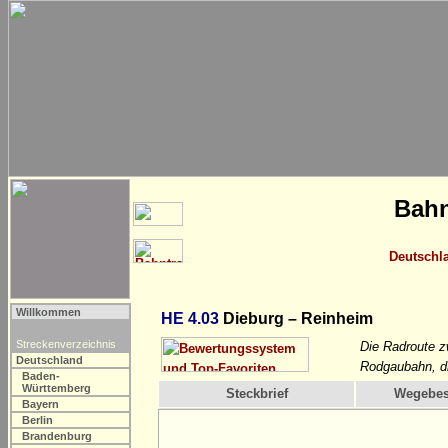
Bahn
Deutschl
Willkommen
HE 4.03
Dieburg – Reinheim
Streckenverzeichnis
Die Radroute z
Deutschland
Rodgaubahn, di
Baden-
Württemberg
Steckbrief
Wegebes
Bayern
Berlin
Brandenburg