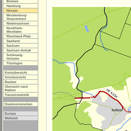
Bremen
Hamburg
Hessen
Mecklenburg-
Vorpommern
Niedersachsen
Nordrhein-
Westfalen
Rheinland-Pfalz
Saarland
Sachsen
Sachsen-Anhalt
Schleswig-
Holstein
Thüringen
Kreisübersicht
Ortsübersicht
Baulast
Übersicht nach
Rädern
Trassenstatistik
Draisinenstrecken
Europa
Weltweit