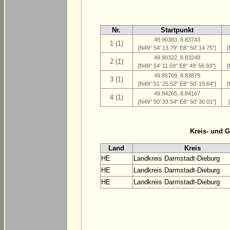
Nr.
Startpunkt
49.90383, 8.83743
1 (1)
[N49° 54' 13.79" E8° 50' 14.75"]
[
49.90322, 8.83248
2 (1)
[N49° 54' 11.59" E8° 49' 56.93"]
[
49.85709, 8.83879
3 (1)
[N49° 51' 25.52" E8° 50' 19.64"]
[
49.84265, 8.84167
4 (1)
[N49° 50' 33.54" E8° 50' 30.01"]
Kreis- und 
Land
Kreis
HE
Landkreis Darmstadt-Dieburg
HE
Landkreis Darmstadt-Dieburg
HE
Landkreis Darmstadt-Dieburg