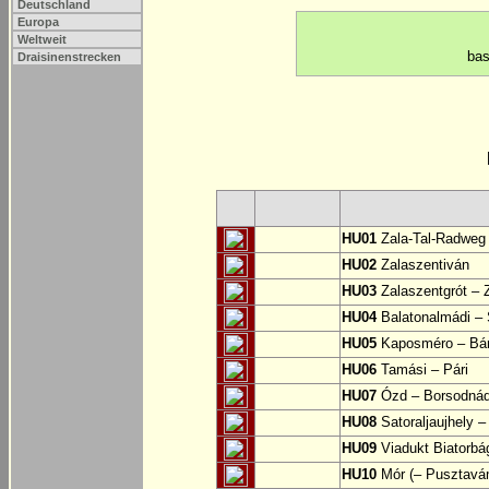
Deutschland
Europa
Weltweit
bas
Draisinenstrecken
HU01
Zala-Tal-Radweg (
HU02
Zalaszentiván
HU03
Zalaszentgrót – 
HU04
Balatonalmádi – 
HU05
Kaposméro – Bár
HU06
Tamási – Pári
HU07
Ózd – Borsodná
HU08
Satoraljaujhely –
HU09
Viadukt Biatorbá
HU10
Mór (– Pusztavá