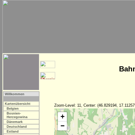
Bahn
Willkommen
Kartenübersicht
Zoom-Level: 11, Center: (46.829194, 17.11257
Belgien
Bosnien-
+
Herzegowina
Dänemark
−
Deutschland
Estland