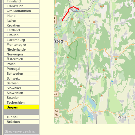
Finnland
Frankreich
Großbritannien
Irland
Italien
Kroatien
Lettland
Litauen
Luxemburg
Montenegro
Niederlande
Norwegen
Österreich
Polen
Portugal
Schweden
Schweiz
Serbien
Slowakei
Slowenien
Spanien
Tschechien
Ungarn
Tunnel
Brücken
Streckenverzeichnis