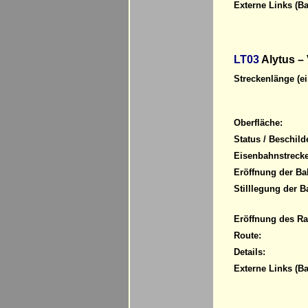
Externe Links (Ba
LT03
Alytus –
Streckenlänge (ei
Oberfläche:
Status / Beschild
Eisenbahnstrecke
Eröffnung der Ba
Stilllegung der B
Eröffnung des R
Route:
Details:
Externe Links (Ba