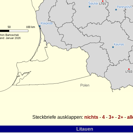
Steckbriefe ausklappen:
nichts
-
4
-
3+
-
2+
-
al
Litauen