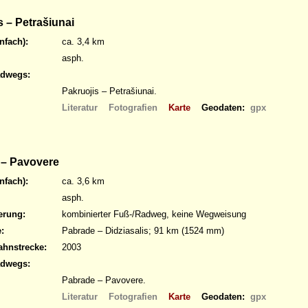
 – Petrašiunai
nfach):
ca. 3,4 km
asph.
adwegs:
Pakruojis – Petrašiunai.
Literatur
Fotografien
Karte
Geodaten:
gpx
– Pavovere
nfach):
ca. 3,6 km
asph.
erung:
kombinierter Fuß-/Radweg, keine Wegweisung
:
Pabrade – Didziasalis; 91 km (1524 mm)
ahnstrecke:
2003
adwegs:
Pabrade – Pavovere.
Literatur
Fotografien
Karte
Geodaten:
gpx