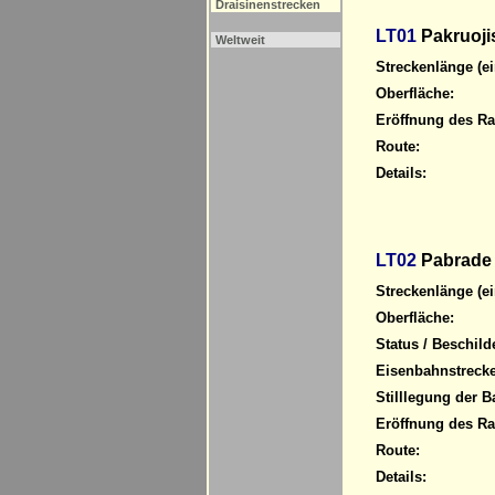
Draisinenstrecken
LT01
Pakruojis
Weltweit
Streckenlänge (ei
Oberfläche:
Eröffnung des R
Route:
Details:
LT02
Pabrade 
Streckenlänge (ei
Oberfläche:
Status / Beschild
Eisenbahnstrecke
Stilllegung der B
Eröffnung des R
Route:
Details: