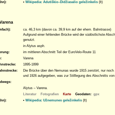
hn):
•
Wikipedia: Adutiškio–Didžiasalio geležinkelis
(lt)
 Varena
nfach):
ca. 46,3 km (davon ca. 39,9 km auf der ehem. Bahntrasse)
Aufgrund einer fehlenden Brücke wird der südöstlichste Abschn
genutzt.
in Alytus asph.
erung:
im mittleren Abschnitt Teil der EuroVelo-Route 11
:
Varena
hnstrecke:
1895-1899
ahnstrecke:
Die Brücke über den Nemunas wurde 1915 zerstört, nur noch 
und 1926 aufgegeben, was zur Stilllegung des Abschnitts von 
adwegs:
Alytus – Varena.
Literatur
Fotografien
Karte
Geodaten:
gpx
hn):
•
Wikipedia: Užnemunes geležinkelis
(lt)