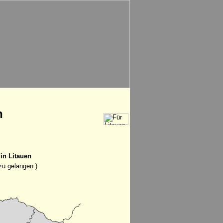
n
in Litauen
zu gelangen.)