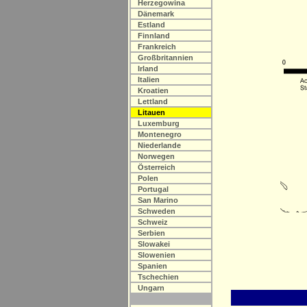
Herzegowina
Dänemark
Estland
Finnland
Frankreich
Großbritannien
Irland
Italien
Kroatien
Lettland
Litauen
Luxemburg
Montenegro
Niederlande
Norwegen
Österreich
Polen
Portugal
San Marino
Schweden
Schweiz
Serbien
Slowakei
Slowenien
Spanien
Tschechien
Ungarn