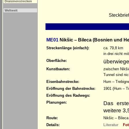
Draisinenstrecken
Weltweit
Steckbrie
ME01
Nikšic – Bileca (Bosnien und H
Streckenlänge (einfach):
ca. 79,8 km
in drei nicht m
überwiege
Oberfläche:
Kunstbauten:
zwischen Nikši
Tunnel sind nic
Eisenbahnstrecke:
Hum – Trebigne
Eröffnung der Bahnstrecke:
1901 (Hum – Tr
Eröffnung des Radwegs:
Das erste
Planungen:
weitere 3,
Route:
Nikšic – Bilec
Details:
Literatur
Fot