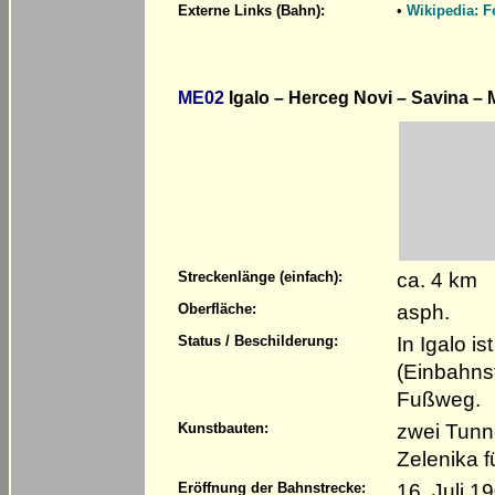
Externe Links (Bahn):
•
Wikipedia: F
ME02
Igalo – Herceg Novi – Savina – 
ca. 4 km
Streckenlänge (einfach):
asph.
Oberfläche:
In Igalo i
Status / Beschilderung:
(Einbahnst
Fußweg.
zwei Tunn
Kunstbauten:
Zelenika f
16. Juli 1
Eröffnung der Bahnstrecke: