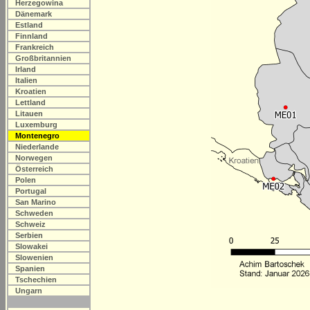
Herzegowina
Dänemark
Estland
Finnland
Frankreich
Großbritannien
Irland
Italien
Kroatien
Lettland
Litauen
Luxemburg
Montenegro
Niederlande
Norwegen
Österreich
Polen
Portugal
San Marino
Schweden
Schweiz
Serbien
Slowakei
Slowenien
Spanien
Tschechien
Ungarn