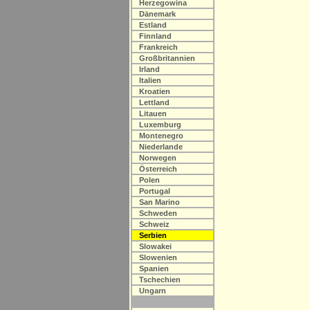
Herzegowina
Dänemark
Estland
Finnland
Frankreich
Großbritannien
Irland
Italien
Kroatien
Lettland
Litauen
Luxemburg
Montenegro
Niederlande
Norwegen
Österreich
Polen
Portugal
San Marino
Schweden
Schweiz
Serbien
Slowakei
Slowenien
Spanien
Tschechien
Ungarn