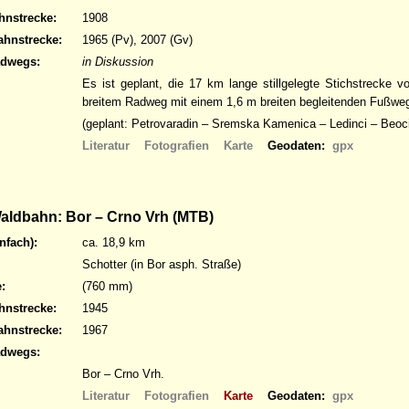
hnstrecke:
1908
ahnstrecke:
1965 (Pv), 2007 (Gv)
adwegs:
in Diskussion
Es ist geplant, die 17 km lange stillgelegte Stichstrecke 
breitem Radweg mit einem 1,6 m breiten begleitenden Fußwe
(geplant: Petrovaradin – Sremska Kamenica – Ledinci – Beoci
Literatur
Fotografien
Karte
Geodaten:
gpx
ldbahn: Bor – Crno Vrh (MTB)
nfach):
ca. 18,9 km
Schotter (in Bor asph. Straße)
:
(760 mm)
hnstrecke:
1945
ahnstrecke:
1967
adwegs:
Bor – Crno Vrh.
Literatur
Fotografien
Karte
Geodaten:
gpx