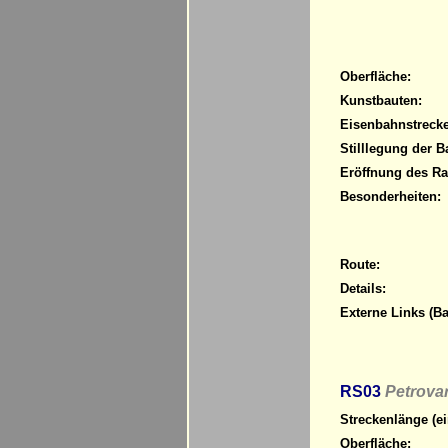
Oberfläche:
Kunstbauten:
Eisenbahnstrecke
Stilllegung der B
Eröffnung des R
Besonderheiten:
Route:
Details:
Externe Links (Ba
RS03
Petrovar
Streckenlänge (ei
Oberfläche: