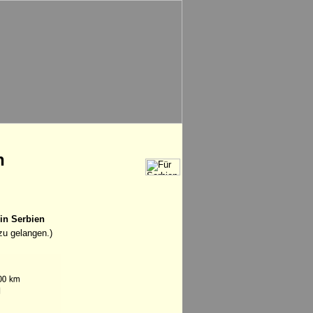
n
 in Serbien
zu gelangen.)