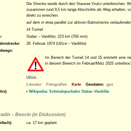
Die Strecke wurde durch den Stausee Vrutci unterbrochen. W
zusammen rund 9,5 km lange Abschnitte als Weg erhalten, vo
direkt zu erreichen.
auf dem in etwa parallel zur aktiven Bahnstrecke verlaufende
14 Tunnel
:
Stalac – Vardište; 223 km (760 mm)
ahnstrecke:
28. Februar 1974 (Užice – Vardište)
adwegs:
Im Bereich der Tunnel 14 und 15 entsteht eine
in diesem Bereich im Februar/März 2025 unterbroch
Užice.
Literatur
Fotografien
Karte
Geodaten:
gpx
hn):
•
Wikipedia: Schmalspurbahn Stalac–Vardište
adin – Beocin (in Diskussion)
nfach):
ca. 17 km geplant