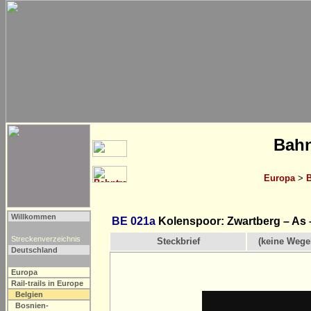
Bahn
Europa
>
B
Willkommen
BE 021a
Kolenspoor: Zwartberg – As 
Streckenverzeichnis
Steckbrief
(keine Wege
Deutschland
Europa
Rail-trails in Europe
Belgien
Bosnien-