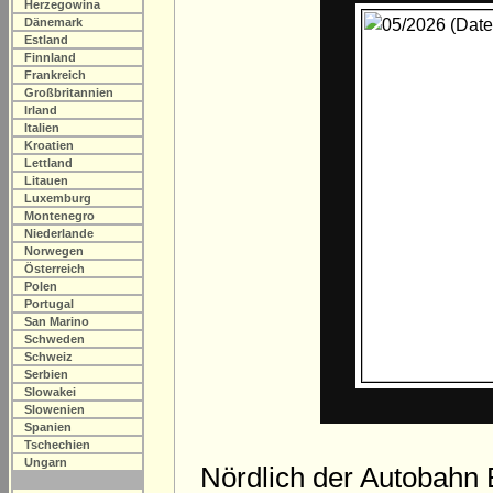
Herzegowina
Dänemark
Estland
Finnland
Frankreich
Großbritannien
Irland
Italien
Kroatien
Lettland
Litauen
Luxemburg
Montenegro
Niederlande
Norwegen
Österreich
Polen
Portugal
San Marino
Schweden
Schweiz
Serbien
Slowakei
Slowenien
Spanien
Tschechien
Ungarn
Nördlich der Autobahn 