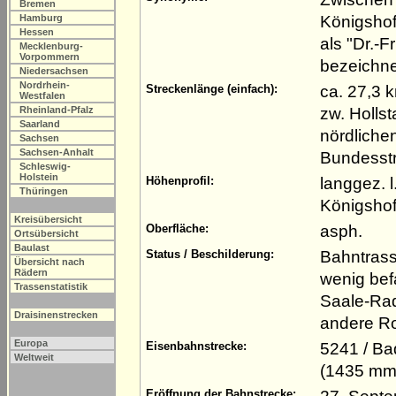
Bremen
Königshof
Hamburg
Hessen
als "Dr.-
Mecklenburg-
Vorpommern
bezeichne
Niedersachsen
Nordrhein-
ca. 27,3 
Streckenlänge (einfach):
Westfalen
zw. Holls
Rheinland-Pfalz
Saarland
nördliche
Sachsen
Sachsen-Anhalt
Bundesst
Schleswig-
Holstein
langgez. 
Höhenprofil:
Thüringen
Königshofe
Kreisübersicht
asph.
Oberfläche:
Ortsübersicht
Baulast
Bahntrass
Status / Beschilderung:
Übersicht nach
Rädern
wenig bef
Trassenstatistik
Saale-Rad
Draisinenstrecken
andere R
Europa
5241 / Ba
Eisenbahnstrecke:
Weltweit
(1435 mm
Eröffnung der Bahnstrecke: