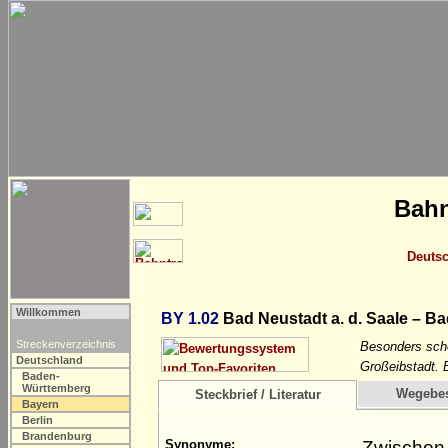
Bahn
Deuts
Willkommen
BY 1.02
Bad Neustadt a. d. Saale – Ba
Streckenverzeichnis
Besonders schö
Deutschland
Großeibstadt. 
Baden-
Württemberg
Wegebe
Steckbrief / Literatur
Bayern
Berlin
Brandenburg
Zwischen 
Synonyme: