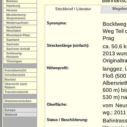
Bahnansc
Bremen
Hamburg
Wegebe
Steckbrief / Literatur
Hessen
Mecklenburg-
Vorpommern
Bocklweg,
Niedersachsen
Synonyme:
Nordrhein-
Weg Teil
Westfalen
Rheinland-Pfalz
Prag
Saarland
Sachsen
ca. 50,6 
Streckenlänge (einfach):
Sachsen-Anhalt
2013 wurd
Schleswig-
Holstein
Originaltr
Thüringen
langgez. 
Höhenprofil:
Kreisübersicht
Floß (500
Ortsübersicht
Baulast
Albersrie
Übersicht nach
Rädern
600 m) bi
Trassenstatistik
530 m) na
Draisinenstrecken
vom Neust
Oberfläche:
Europa
wg.; 2011
Weltweit
Bahntrass
Status / Beschilderung: