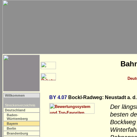
Bahn
Deut
Willkommen
BY 4.07
Bockl-Radweg: Neustadt a. d.
Streckenverzeichnis
Der längs
Deutschland
besten der
Baden-
Württemberg
Bocklweg 
Bayern
Winterfah
Berlin
Brandenburg