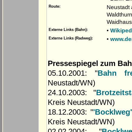
Neustadt a
Route:
Waldthurn
Waidhaus 
•
Wikiped
Externe Links (Bahn):
•
www.der
Externe Links (Radweg):
Pressespiegel zum Bah
05.10.2001: "
Bahn fr
Neustadt/WN)
24.10.2003: "
Brotzeit
Kreis Neustadt/WN)
18.12.2003: "
'Bocklweg'
Kreis Neustadt/WN)
02.02.2004: "
Bockl