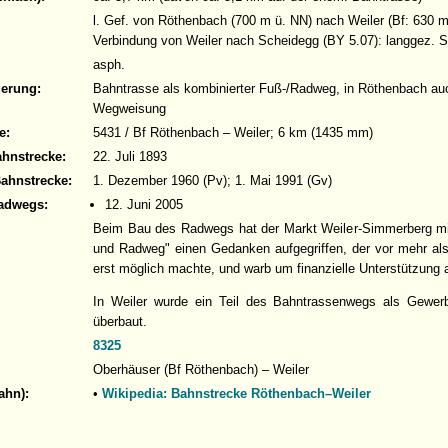
l. Gef. von Röthenbach (700 m ü. NN) nach Weiler (Bf: 630 m
Verbindung von Weiler nach Scheidegg (BY 5.07): langgez. S
asph.
derung:
Bahntrasse als kombinierter Fuß-/Radweg, in Röthenbach auch
Wegweisung
e:
5431 / Bf Röthenbach – Weiler; 6 km (1435 mm)
ahnstrecke:
22. Juli 1893
Bahnstrecke:
1. Dezember 1960 (Pv); 1. Mai 1991 (Gv)
adwegs:
12. Juni 2005
Beim Bau des Radwegs hat der Markt Weiler-Simmerberg mi
und Radweg" einen Gedanken aufgegriffen, der vor mehr al
erst möglich machte, und warb um finanzielle Unterstützung 
In Weiler wurde ein Teil des Bahntrassenwegs als Gewer
überbaut.
8325
Oberhäuser (Bf Röthenbach) – Weiler
ahn):
•
Wikipedia: Bahnstrecke Röthenbach–Weiler