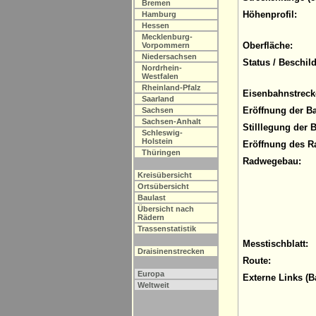
Bremen
Höhenprofil:
Hamburg
Hessen
Mecklenburg-
Oberfläche:
Vorpommern
Niedersachsen
Status / Beschil
Nordrhein-
Westfalen
Rheinland-Pfalz
Eisenbahnstreck
Saarland
Eröffnung der B
Sachsen
Sachsen-Anhalt
Stilllegung der 
Schleswig-
Holstein
Eröffnung des R
Thüringen
Radwegebau:
Kreisübersicht
Ortsübersicht
Baulast
Übersicht nach
Rädern
Trassenstatistik
Messtischblatt:
Draisinenstrecken
Route:
Europa
Externe Links (B
Weltweit