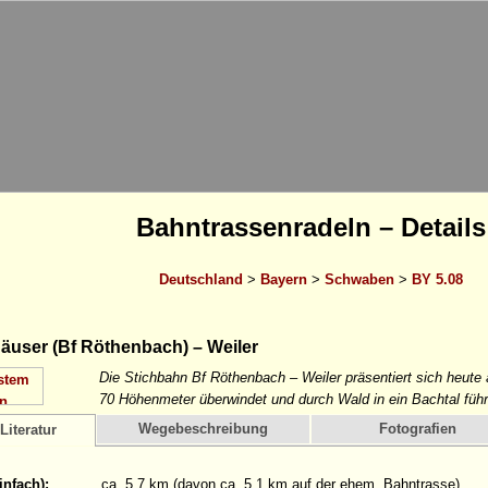
Bahntrassenradeln – Details
Deutschland
>
Bayern
>
Schwaben
>
BY 5.08
user (Bf Röthenbach) – Weiler
Die Stichbahn Bf Röthenbach – Weiler präsentiert sich heute
70 Höhenmeter überwindet und durch Wald in ein Bachtal führ
Wegebeschreibung
Fotografien
Literatur
infach):
ca. 5,7 km (davon ca. 5,1 km auf der ehem. Bahntrasse)