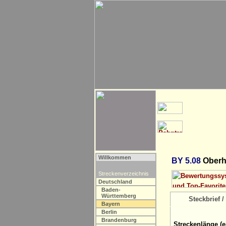
Willkommen
BY 5.08
Oberhä
Streckenverzeichnis
Deutschland
Baden-
Württemberg
Steckbrief / 
Bayern
Berlin
Brandenburg
Streckenlänge (e