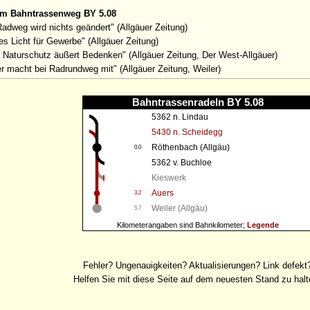
um Bahntrassenweg BY 5.08
adweg wird nichts geändert" (Allgäuer Zeitung)
s Licht für Gewerbe" (Allgäuer Zeitung)
 Naturschutz äußert Bedenken" (Allgäuer Zeitung, Der West-Allgäuer)
r macht bei Radrundweg mit" (Allgäuer Zeitung, Weiler)
Bahntrassenradeln BY 5.08
5362 n. Lindau
5430 n. Scheidegg
Röthenbach (Allgäu)
0,0
5362 v. Buchloe
Kieswerk
Auers
3,2
Weiler (Allgäu)
5,7
Kilometerangaben sind Bahnkilometer;
Legende
Fehler? Ungenauigkeiten? Aktualisierungen? Link defekt
Helfen Sie mit diese Seite auf dem neuesten Stand zu halt