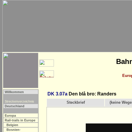
Bahn
Euro
Willkommen
DK 3.07a
Den blå bro: Randers
Streckenverzeichnis
Steckbrief
(keine Wege
Deutschland
Europa
Rail-trails in Europe
Belgien
Bosnien-