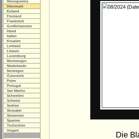
Herzegowina
Dänemark
Estland
Finnland
Frankreich
Großbritannien
Irland
Italien
Kroatien
Lettland
Litauen
Luxemburg
Montenegro
Niederlande
Norwegen
Österreich
Polen
Portugal
San Marino
Schweden
Schweiz
Serbien
Slowakei
Slowenien
Spanien
Tschechien
Ungarn
Die Bl