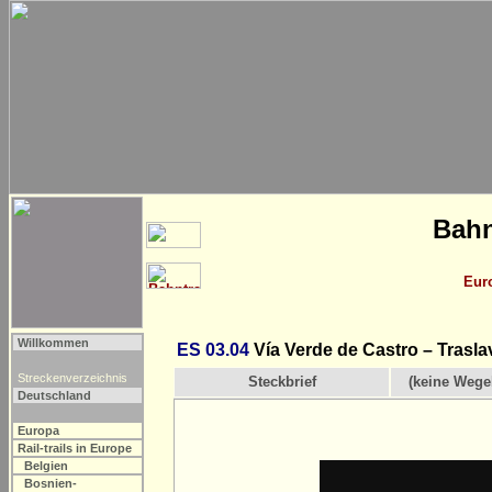
Bahn
Eur
Willkommen
ES 03.04
Vía Verde de Castro – Traslav
Streckenverzeichnis
Steckbrief
(keine Wege
Deutschland
Europa
Rail-trails in Europe
Belgien
Bosnien-