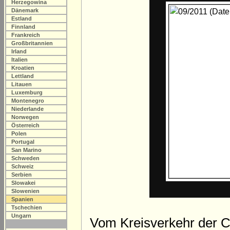
Herzegowina
Dänemark
Estland
Finnland
Frankreich
Großbritannien
Irland
Italien
Kroatien
Lettland
Litauen
Luxemburg
Montenegro
Niederlande
Norwegen
Österreich
Polen
Portugal
San Marino
Schweden
Schweiz
Serbien
Slowakei
Slowenien
Spanien
Tschechien
Ungarn
Vom Kreisverkehr der C