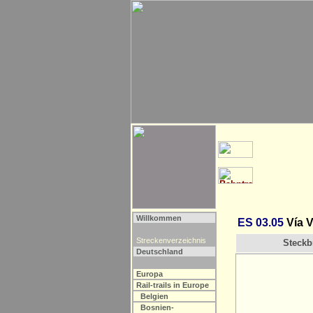
Willkommen
ES 03.05
Vía V
Streckenverzeichnis
Steckbr
Deutschland
Europa
Rail-trails in Europe
Belgien
Bosnien-