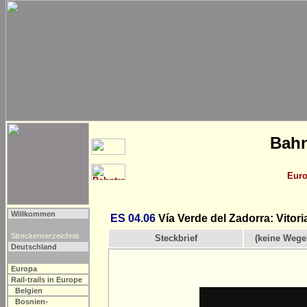
Bahn
Eur
Willkommen
ES 04.06
Vía Verde del Zadorra: Vitori
Streckenverzeichnis
Steckbrief
(keine Wege
Deutschland
Europa
Rail-trails in Europe
Belgien
Bosnien-