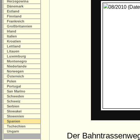
Herzegowina
Dänemark
Estland
Finnland
Frankreich
Großbritannien
Irland
Italien
Kroatien
Lettland
Litauen
Luxemburg
Montenegro
Niederlande
Norwegen
Österreich
Polen
Portugal
San Marino
Schweden
Schweiz
Serbien
Slowakei
Slowenien
Spanien
Tschechien
Ungarn
Der Bahntrassenweg 