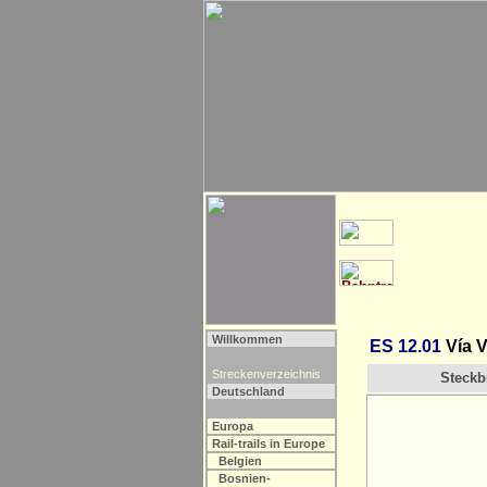
Willkommen
ES 12.01
Vía V
Streckenverzeichnis
Steckbr
Deutschland
Europa
Rail-trails in Europe
Belgien
Bosnien-