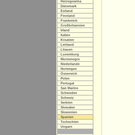
Herzegowina
Dänemark
Estland
Finnland
Frankreich
Großbritannien
Irland
Italien
Kroatien
Lettland
Litauen
Luxemburg
Montenegro
Niederlande
Norwegen
Österreich
Polen
Portugal
San Marino
Schweden
Schweiz
Serbien
Slowakei
Slowenien
Spanien
Tschechien
Ungarn