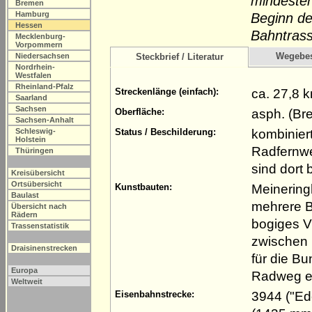
mindesten
Bremen
Hamburg
Beginn de
Hessen
Bahntrass
Mecklenburg-
Vorpommern
Wegebe
Niedersachsen
Steckbrief / Literatur
Nordrhein-
Westfalen
Rheinland-Pfalz
ca. 27,8 
Streckenlänge (einfach):
Saarland
Sachsen
asph. (Bre
Oberfläche:
Sachsen-Anhalt
kombinier
Schleswig-
Status / Beschilderung:
Holstein
Radfernwe
Thüringen
sind dort 
Kreisübersicht
Ortsübersicht
Meinering
Kunstbauten:
Baulast
mehrere B
Übersicht nach
Rädern
bogiges V
Trassenstatistik
zwischen 
Draisinenstrecken
für die B
Europa
Radweg er
Weltweit
3944 ("Ed
Eisenbahnstrecke: