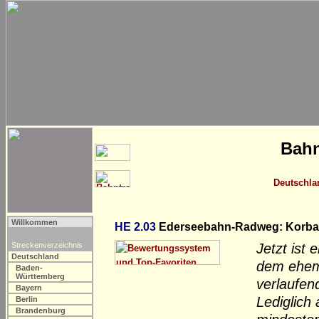
Bahn
Deutschla
Willkommen
HE 2.03
Ederseebahn-Radweg: Korbac
Streckenverzeichnis
Jetzt ist
Deutschland
dem ehem.
Baden-
Württemberg
verlaufe
Bayern
Lediglich
Berlin
Brandenburg