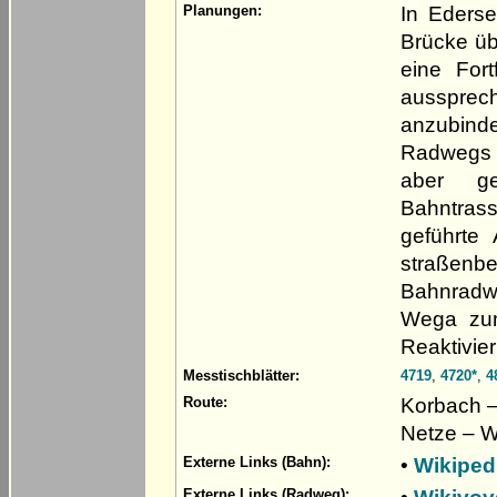
In Eders
Planungen:
Brücke üb
eine For
aussprec
anzubind
Radwegs 
aber ge
Bahntras
geführte
straßenb
Bahnradwe
Wega zum
Reaktivie
Messtischblätter:
4719
,
4720*
,
4
Korbach 
Route:
Netze – W
•
Wikiped
Externe Links (Bahn):
Externe Links (Radweg):