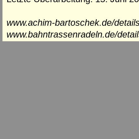
www.achim-bartoschek.de/details
www.bahntrassenradeln.de/detai