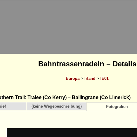
Bahntrassenradeln – Details
Europa
>
Irland
>
IE01
hern Trail: Tralee (Co Kerry) – Ballingrane (Co Limerick)
ief
(keine Wegebeschreibung)
Fotografien