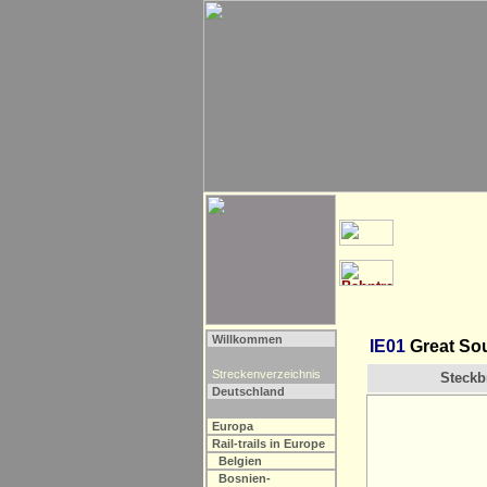
Willkommen
IE01
Great Sout
Streckenverzeichnis
Steckbr
Deutschland
Europa
Rail-trails in Europe
Belgien
Bosnien-