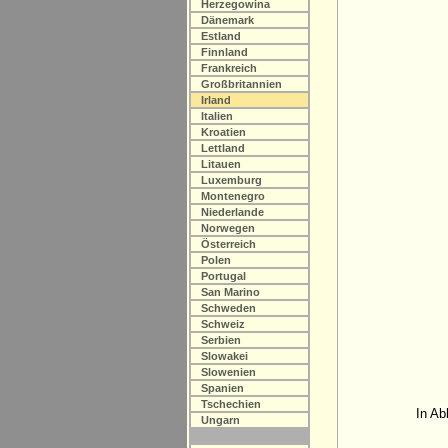
Herzegowina
Dänemark
Estland
Finnland
Frankreich
Großbritannien
Irland
Italien
Kroatien
Lettland
Litauen
Luxemburg
Montenegro
Niederlande
Norwegen
Österreich
Polen
Portugal
San Marino
Schweden
Schweiz
Serbien
Slowakei
Slowenien
Spanien
Tschechien
In Ab
Ungarn