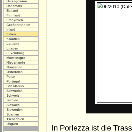
Herzegowina
Dänemark
Estland
Finnland
Frankreich
Großbritannien
Irland
Italien
Kroatien
Lettland
Litauen
Luxemburg
Montenegro
Niederlande
Norwegen
Österreich
Polen
Portugal
San Marino
Schweden
Schweiz
Serbien
Slowakei
Slowenien
Spanien
Tschechien
Ungarn
In Porlezza ist die Tras