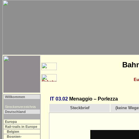
Bahn
Eu
Willkommen
IT 03.02
Menaggio – Porlezza
Streckenverzeichnis
Steckbrief
(keine Wege
Deutschland
Europa
Rail-trails in Europe
Belgien
Bosnien-