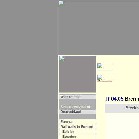
Willkommen
IT 04.05
Brenne
Streckenverzeichnis
Steckbr
Deutschland
Europa
Rail-trails in Europe
Belgien
Bosnien-