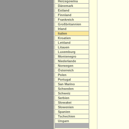
Herzegowina
Dänemark
Estland
Finnland
Frankreich
Großbritannien
Irland
Italien
Kroatien
Lettland
Litauen
Luxemburg
Montenegro
Niederlande
Norwegen
Österreich
Polen
Portugal
San Marino
Schweden
Schweiz
Serbien
Slowakei
Slowenien
Spanien
Tschechien
Ungarn