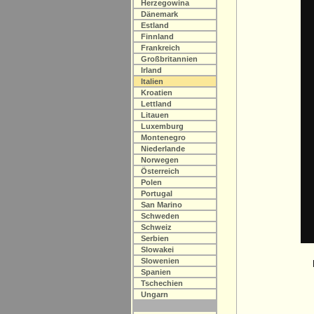
Herzegowina
Dänemark
Estland
Finnland
Frankreich
Großbritannien
Irland
Italien
Kroatien
Lettland
Litauen
Luxemburg
Montenegro
Niederlande
Norwegen
Österreich
Polen
Portugal
San Marino
Schweden
Schweiz
Serbien
Slowakei
Slowenien
Spanien
Tschechien
Ungarn