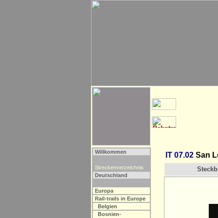
Willkommen
IT 07.02
San Lo
Streckenverzeichnis
Steckbr
Deutschland
Europa
Rail-trails in Europe
Belgien
Bosnien-