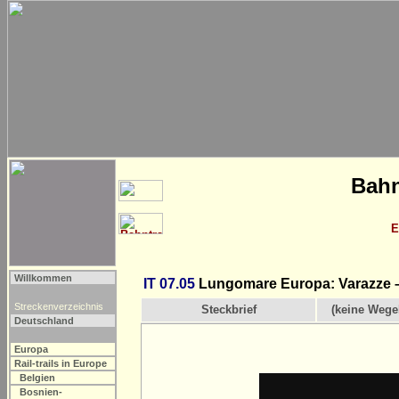
Bahn
E
Willkommen
IT 07.05
Lungomare Europa: Varazze 
Streckenverzeichnis
Steckbrief
(keine Wege
Deutschland
Europa
Rail-trails in Europe
Belgien
Bosnien-