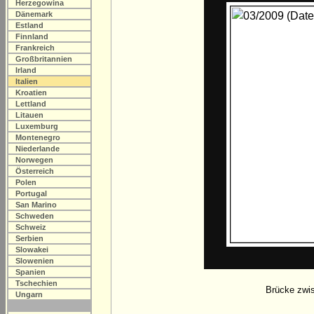
Herzegowina
Dänemark
Estland
Finnland
Frankreich
Großbritannien
Irland
Italien
Kroatien
Lettland
Litauen
Luxemburg
Montenegro
Niederlande
Norwegen
Österreich
Polen
Portugal
San Marino
Schweden
Schweiz
Serbien
Slowakei
Slowenien
Spanien
Tschechien
Brücke zwis
Ungarn