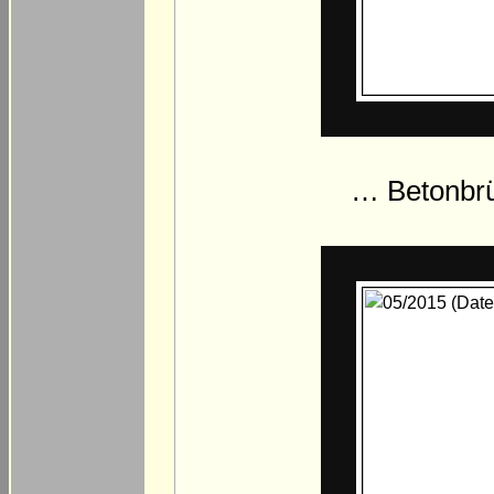
… Betonbrü