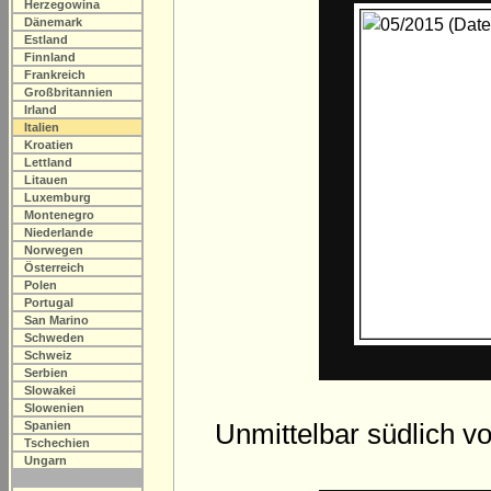
Herzegowina
Dänemark
Estland
Finnland
Frankreich
Großbritannien
Irland
Italien
Kroatien
Lettland
Litauen
Luxemburg
Montenegro
Niederlande
Norwegen
Österreich
Polen
Portugal
San Marino
Schweden
Schweiz
Serbien
Slowakei
Slowenien
Unmittelbar südlich v
Spanien
Tschechien
Ungarn