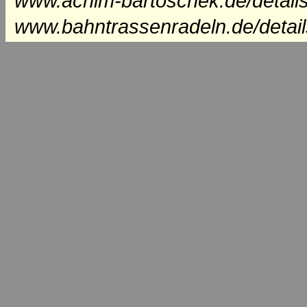
www.achim-bartoschek.de/details
www.bahntrassenradeln.de/detail