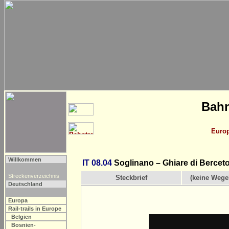
Bahn
Euro
Willkommen
IT 08.04
Soglinano – Ghiare di Berceto
Streckenverzeichnis
Steckbrief
(keine Wege
Deutschland
Europa
Rail-trails in Europe
Belgien
Bosnien-