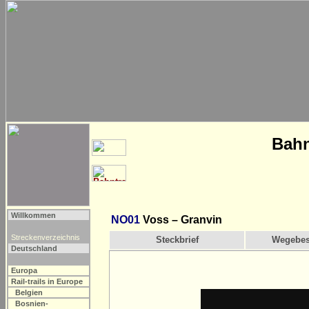
Bahn
Willkommen
NO01
Voss – Granvin
Streckenverzeichnis
Steckbrief
Wegebes
Deutschland
Europa
Rail-trails in Europe
Belgien
Bosnien-