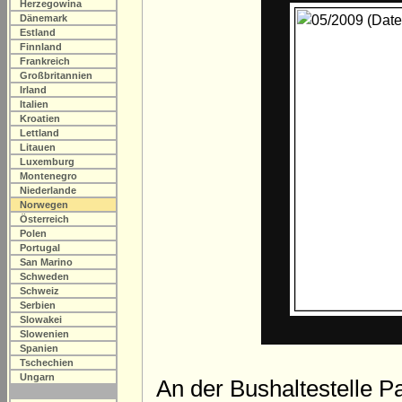
Herzegowina
Dänemark
Estland
Finnland
Frankreich
Großbritannien
Irland
Italien
Kroatien
Lettland
Litauen
Luxemburg
Montenegro
Niederlande
Norwegen
Österreich
Polen
Portugal
San Marino
Schweden
Schweiz
Serbien
Slowakei
Slowenien
Spanien
Tschechien
Ungarn
An der Bushaltestelle P