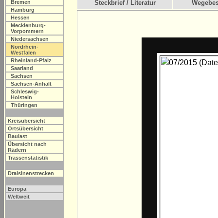
Bremen
Steckbrief / Literatur
Wegebes
Hamburg
Hessen
Mecklenburg-
Vorpommern
Niedersachsen
Nordrhein-
Westfalen
Rheinland-Pfalz
Saarland
Sachsen
Sachsen-Anhalt
Schleswig-
Holstein
Thüringen
Kreisübersicht
Ortsübersicht
Baulast
Übersicht nach
Rädern
Trassenstatistik
Draisinenstrecken
Europa
Weltweit