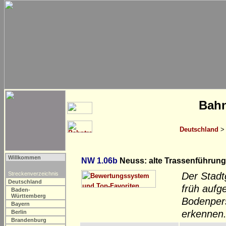
Bahn
Deutschland
Willkommen
NW 1.06b
Neuss: alte Trassenführung
Streckenverzeichnis
Der Stadt
Deutschland
früh aufg
Baden-
Württemberg
Bodenpers
Bayern
erkennen
Berlin
Brandenburg