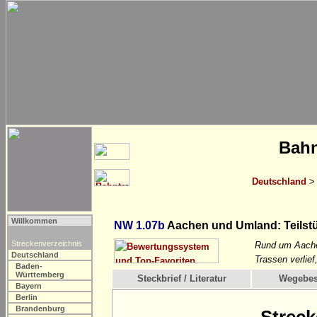
Bahn
Deutschland
Willkommen
NW 1.07b
Aachen und Umland: Teilst
Streckenverzeichnis
Rund um Aachen
Deutschland
Trassen verlie
Baden-
Württemberg
Steckbrief / Literatur
Wegebes
Bayern
Berlin
Brandenburg