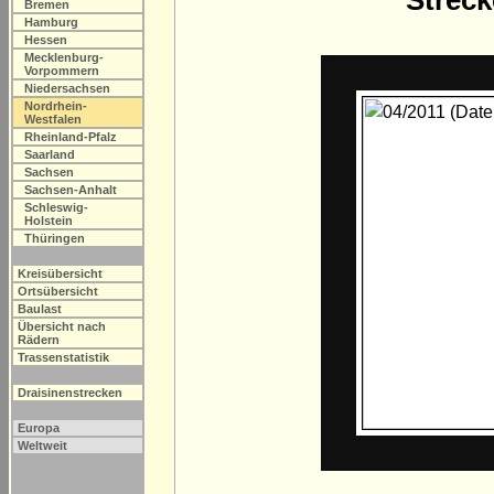
Streck
Bremen
Hamburg
Hessen
Mecklenburg-
Vorpommern
Niedersachsen
Nordrhein-
Westfalen
Rheinland-Pfalz
Saarland
Sachsen
Sachsen-Anhalt
Schleswig-
Holstein
Thüringen
Kreisübersicht
Ortsübersicht
Baulast
Übersicht nach
Rädern
Trassenstatistik
Draisinenstrecken
Europa
Weltweit