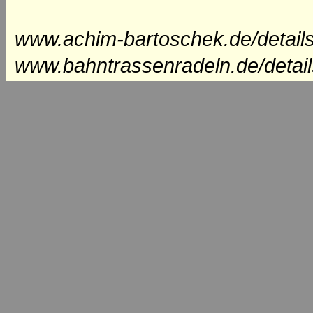
www.achim-bartoschek.de/detail
www.bahntrassenradeln.de/detai