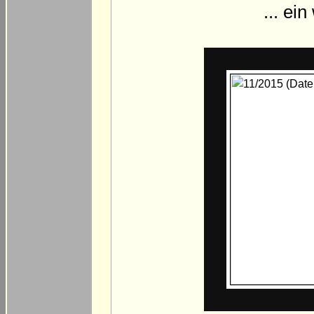
... ei