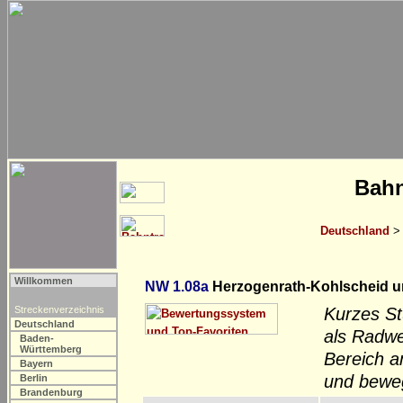
Bahn
Deutschland
Willkommen
NW 1.08a
Herzogenrath-Kohlscheid 
Streckenverzeichnis
Kurzes St
Deutschland
als Radwe
Baden-
Württemberg
Bereich a
Bayern
und beweg
Berlin
Brandenburg