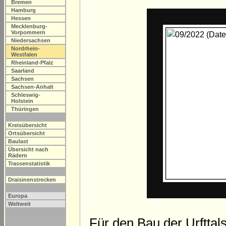
Bremen
Hamburg
Hessen
Mecklenburg-
Vorpommern
Niedersachsen
Nordrhein-
Westfalen
Rheinland-Pfalz
Saarland
Sachsen
Sachsen-Anhalt
Schleswig-
Holstein
Thüringen
Kreisübersicht
Ortsübersicht
Baulast
Übersicht nach
Rädern
Trassenstatistik
Draisinenstrecken
Europa
Weltweit
Für den Bau der Urfttal