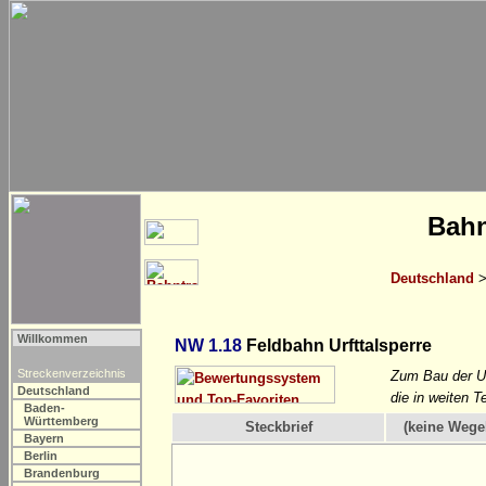
Bahn
Deutschland
Willkommen
NW 1.18
Feldbahn Urfttalsperre
Streckenverzeichnis
Zum Bau der Ur
Deutschland
die in weiten T
Baden-
Württemberg
Steckbrief
(keine Wege
Bayern
Berlin
Brandenburg