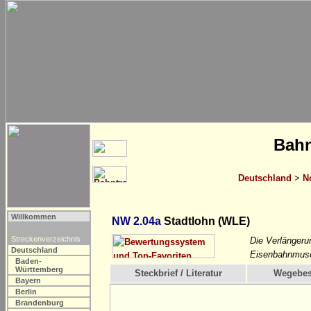
Bahn
Deutschland
>
N
Willkommen
NW 2.04a
Stadtlohn (WLE)
Streckenverzeichnis
Die Verlängeru
Deutschland
Eisenbahnmuse
Baden-
Württemberg
Steckbrief / Literatur
Wegebes
Bayern
Berlin
Brandenburg