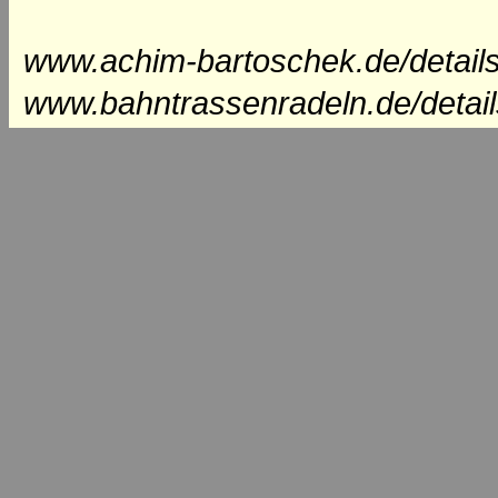
www.achim-bartoschek.de/detail
www.bahntrassenradeln.de/detai