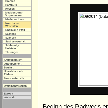
Bremen
Hamburg
Hessen
Mecklenburg-
Vorpommern
Niedersachsen
Nordrhein-
Westfalen
Rheinland-Pfalz
Saarland
Sachsen
Sachsen-Anhalt
Schleswig-
Holstein
Thüringen
Kreisübersicht
Ortsübersicht
Baulast
Übersicht nach
Rädern
Trassenstatistik
Draisinenstrecken
Europa
Weltweit
Beginn des Radwegs en