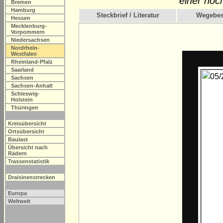
einer hoc
Bremen
Hamburg
Steckbrief / Literatur
Wegebes
Hessen
Mecklenburg-
Vorpommern
Niedersachsen
Nordrhein-
Westfalen
Rheinland-Pfalz
Saarland
Sachsen
Sachsen-Anhalt
Schleswig-
Holstein
Thüringen
Kreisübersicht
Ortsübersicht
Baulast
Übersicht nach
Rädern
Trassenstatistik
Draisinenstrecken
Europa
Weltweit