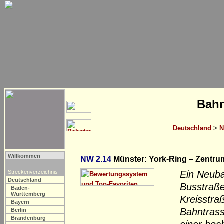
Bahn
Deutschland
>
N
Willkommen
NW 2.14
Münster: York-Ring – Zentru
Streckenverzeichnis
Ein Neuba
Deutschland
Busstraße
Baden-
Württemberg
Kreisstra
Bayern
Bahntrass
Berlin
Brandenburg