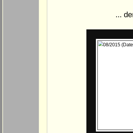
... d