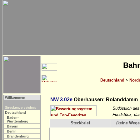
Bahn
Deutschland
>
Nordr
Willkommen
NW 3.02e
Oberhausen: Rolanddamm
Streckenverzeichnis
Südöstlich des
Deutschland
Fundstück, das
Baden-
Württemberg
Steckbrief
(keine Wege
Bayern
Berlin
Brandenburg