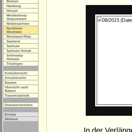
Bremen
Hamburg
Hessen
Mecklenburg-
Vorpommern
Niedersachsen
Nordrhein-
Westfalen
Rheinland-Pfalz
Saarland
Sachsen
Sachsen-Anhalt
Schleswig-
Holstein
Thüringen
Kreisübersicht
Ortsübersicht
Baulast
Übersicht nach
Rädern
Trassenstatistik
Draisinenstrecken
Europa
Weltweit
In der Verlän