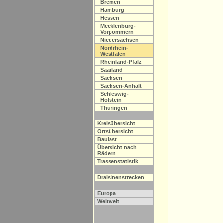
Bremen
Hamburg
Hessen
Mecklenburg-
Vorpommern
Niedersachsen
Nordrhein-
Westfalen
Rheinland-Pfalz
Saarland
Sachsen
Sachsen-Anhalt
Schleswig-
Holstein
Thüringen
Kreisübersicht
Ortsübersicht
Baulast
Übersicht nach
Rädern
Trassenstatistik
Draisinenstrecken
Europa
Weltweit