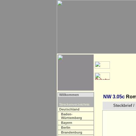
Willkommen
NW 3.05c
Romm
Streckenverzeichnis
Steckbrief / 
Deutschland
Baden-
Württemberg
Bayern
Berlin
Brandenburg