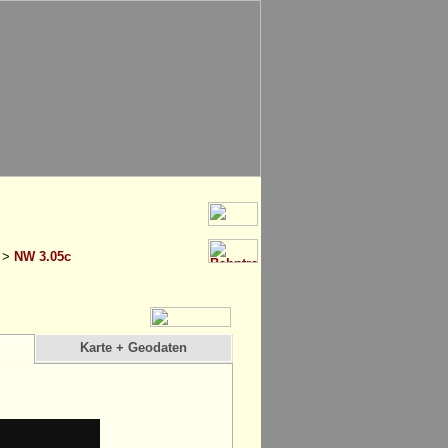
>
NW 3.05c
Karte + Geodaten