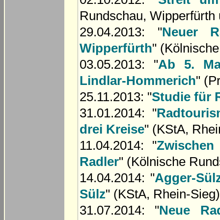
Rundschau, Wipperfürth 
29.04.2013: "
Neuer R
Wipperfürth
" (Kölnisch
03.05.2013: "
Ab 5. Ma
Lindlar-Hommerich
" (P
25.11.2013: "
Studie für 
31.01.2014: "
Radtouris
drei Kreise
" (KStA, Rhei
11.04.2014: "
Zwischen 
Radler
" (Kölnische Run
14.04.2014: "
Agger-Sül
Sülz
" (KStA, Rhein-Sieg)
31.07.2014: "
Neue Ra