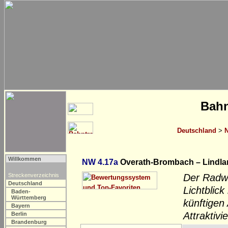
Bahn
Deutschland
>
N
Willkommen
NW 4.17a
Overath-Brombach – Lindlar
Streckenverzeichnis
Der Radwe
Deutschland
Lichtblick
Baden-
Württemberg
künftigen
Bayern
Attraktivi
Berlin
Brandenburg