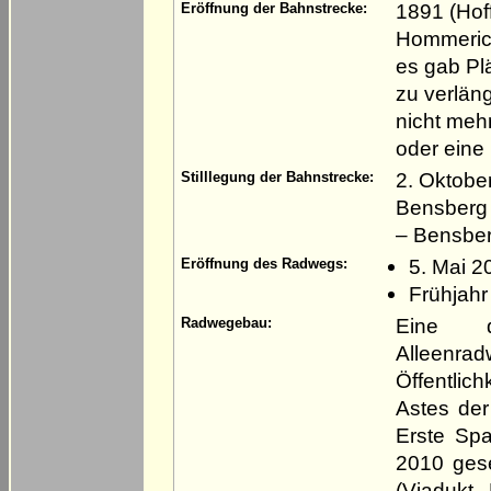
1891 (Hof
Eröffnung der Bahnstrecke:
Hommerich
es gab Plä
zu verlän
nicht meh
oder eine
2. Oktobe
Stilllegung der Bahnstrecke:
Bensberg 
– Bensber
5. Mai 2
Eröffnung des Radwegs:
Frühjahr
Eine d
Radwegebau:
Alleenra
Öffentlic
Astes der
Erste Spa
2010 gese
(Viadukt