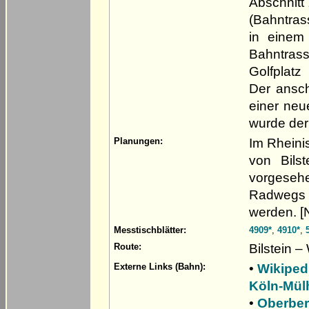
Abschnitt
(Bahntrass
in einem
Bahntrass
Golfplat
Der ansch
einer ne
wurde der
Im Rheinis
Planungen:
von Bils
vorgesehe
Radwegs 
werden. 
Messtischblätter:
4909*
,
4910*
,
Bilstein 
Route:
•
Wikiped
Externe Links (Bahn):
Köln-Mül
•
Oberber