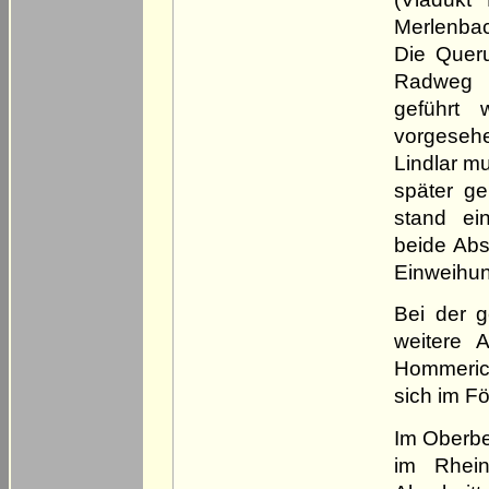
Merlenbac
Die Quer
Radweg ü
geführt 
vorgesehe
Lindlar m
später g
stand ei
beide Absc
Einweihun
Bei der 
weitere 
Hommeric
sich im F
Im Oberbe
im Rhein