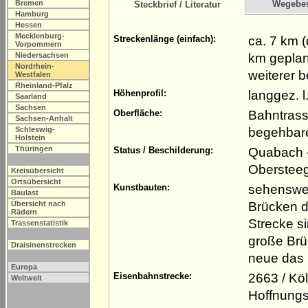
Bremen
Wegebe
Steckbrief / Literatur
Hamburg
Hessen
Mecklenburg-
ca. 7 km 
Streckenlänge (einfach):
Vorpommern
km geplan
Niedersachsen
Nordrhein-
weiterer 
Westfalen
Rheinland-Pfalz
langgez. 
Höhenprofil:
Saarland
Sachsen
Bahntras
Oberfläche:
Sachsen-Anhalt
begehbare
Schleswig-
Holstein
Thüringen
Quabach –
Status / Beschilderung:
Oberstee
Kreisübersicht
Ortsübersicht
sehenswert
Kunstbauten:
Baulast
Brücken d
Übersicht nach
Rädern
Strecke s
Trassenstatistik
große Brüc
Draisinenstrecken
neue das 
Europa
2663 / Kö
Eisenbahnstrecke:
Weltweit
Hoffnungs