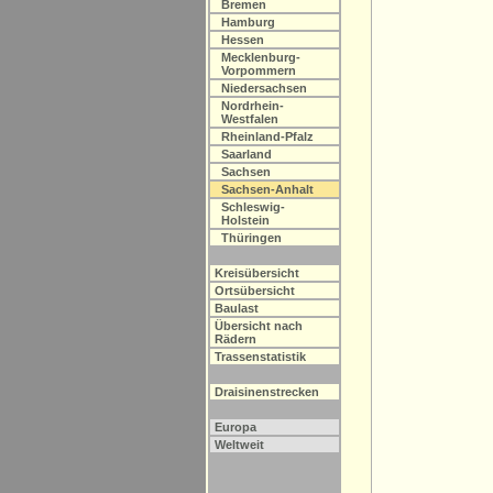
Bremen
Hamburg
Hessen
Mecklenburg-
Vorpommern
Niedersachsen
Nordrhein-
Westfalen
Rheinland-Pfalz
Saarland
Sachsen
Sachsen-Anhalt
Schleswig-
Holstein
Thüringen
Kreisübersicht
Ortsübersicht
Baulast
Übersicht nach
Rädern
Trassenstatistik
Draisinenstrecken
Europa
Weltweit