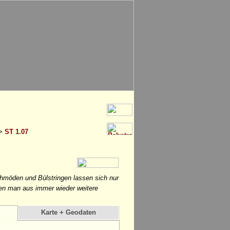
>
ST 1.07
möden und Bülstringen lassen sich nur
en man aus immer wieder weitere
Karte + Geodaten