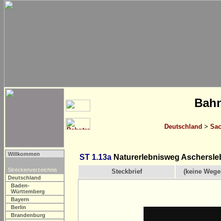
Bahn
Deutschland
>
Sac
Willkommen
ST 1.13a
Naturerlebnisweg Aschersle
Streckenverzeichnis
Steckbrief
(keine Wege
Deutschland
Baden-
Württemberg
Bayern
Berlin
Brandenburg