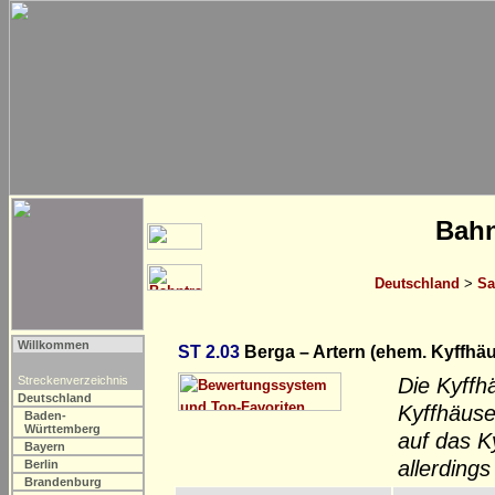
Bahn
Deutschland
>
Sa
Willkommen
ST 2.03
Berga – Artern (ehem. Kyffhä
Streckenverzeichnis
Die Kyffh
Deutschland
Kyffhäuse
Baden-
Württemberg
auf das 
Bayern
allerding
Berlin
Brandenburg