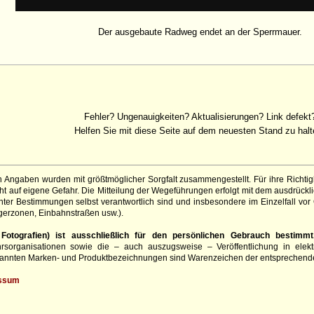
Der ausgebaute Radweg endet an der Sperrmauer.
Fehler? Ungenauigkeiten? Aktualisierungen? Link defekt
Helfen Sie mit diese Seite auf dem neuesten Stand zu halt
 Angaben wurden mit größtmöglicher Sorgfalt zusammengestellt. Für ihre Richt
 auf eigene Gefahr. Die Mitteilung der Wegeführungen erfolgt mit dem ausdrückli
ter Bestimmungen selbst verantwortlich sind und insbesondere im Einzelfall vor
gerzonen, Einbahnstraßen usw.).
otografien) ist ausschließlich für den persönlichen Gebrauch bestimmt
hrsorganisationen sowie die – auch auszugsweise – Veröffentlichung in elekt
genannten Marken- und Produktbezeichnungen sind Warenzeichen der entsprechend
ssum