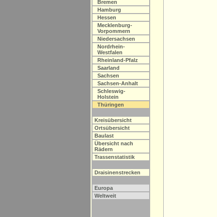
Bremen
Hamburg
Hessen
Mecklenburg-
Vorpommern
Niedersachsen
Nordrhein-
Westfalen
Rheinland-Pfalz
Saarland
Sachsen
Sachsen-Anhalt
Schleswig-
Holstein
Thüringen
Kreisübersicht
Ortsübersicht
Baulast
Übersicht nach
Rädern
Trassenstatistik
Draisinenstrecken
Europa
Weltweit