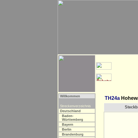
Willkommen
TH24a
Hohewar
Streckenverzeichnis
Steckbr
Deutschland
Baden-
Württemberg
Bayern
Berlin
Brandenburg