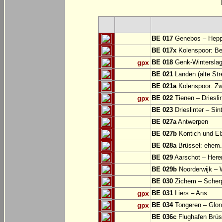
BE 017
Genebos – Hep
BE 017x
Kolenspoor: Be
BE 018
Genk-Winterslag
gpx
BE 021
Landen (alte Str
BE 021a
Kolenspoor: Zw
BE 022
Tienen – Drieslin
gpx
BE 023
Drieslinter – Sin
BE 027a
Antwerpen
BE 027b
Kontich und El
BE 028a
Brüssel: ehem.
BE 029
Aarschot – Here
BE 029b
Noorderwijk – 
BE 030
Zichem – Scher
BE 031
Liers – Ans
gpx
BE 034
Tongeren – Glo
gpx
BE 036c
Flughafen Brüss