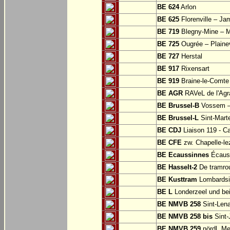
BE 624
Arlon
BE 625
Florenville – Ja
BE 719
Blegny-Mine – M
BE 725
Ougrée – Plaine
BE 727
Herstal
BE 917
Rixensart
BE 919
Braine-le-Comte
BE AGR
RAVeL de l'Agra
BE Brussel-B
Vossem –
BE Brussel-L
Sint-Mart
BE CDJ
Liaison 119 - Ca
BE CFE
zw. Chapelle-le
BE Ecaussinnes
Écauss
BE Hasselt-2
De tramrou
BE Kusttram
Lombardsi
BE L
Londerzeel und be
BE NMVB 258
Sint-Lena
BE NMVB 258 bis
Sint-
BE NMVB 259
nördl. Me