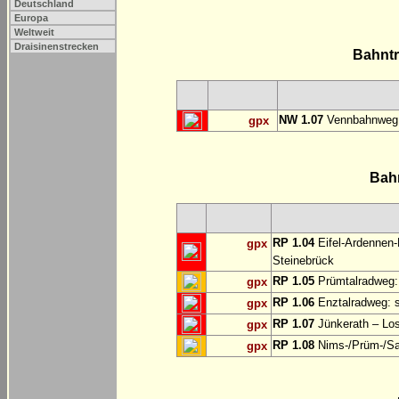
Deutschland
Europa
Weltweit
Draisinenstrecken
Bahnt
NW 1.07
Vennbahnweg:
gpx
Bah
RP 1.04
Eifel-Ardennen-
gpx
Steinebrück
RP 1.05
Prümtalradweg: 
gpx
RP 1.06
Enztalradweg: s
gpx
RP 1.07
Jünkerath – Lo
gpx
RP 1.08
Nims-/Prüm-/Sau
gpx