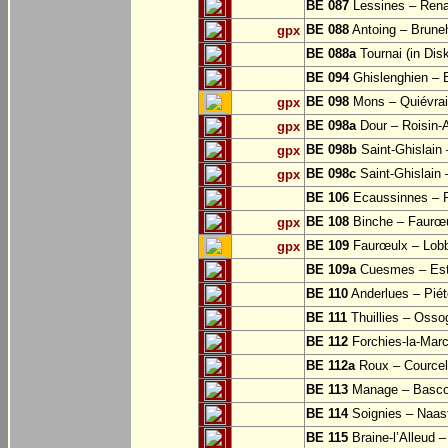
BE 087
Lessines – Rena
BE 088
Antoing – Bruneh
gpx
BE 088a
Tournai (in Dis
BE 094
Ghislenghien – B
BE 098
Mons – Quiévra
gpx
BE 098a
Dour – Roisin-
gpx
BE 098b
Saint-Ghislain
gpx
BE 098c
Saint-Ghislain 
gpx
BE 106
Ecaussinnes – 
BE 108
Binche – Faurœu
gpx
BE 109
Faurœulx – Lobb
gpx
BE 109a
Cuesmes – Est
BE 110
Anderlues – Pié
BE 111
Thuillies – Osso
BE 112
Forchies-la-Mar
BE 112a
Roux – Courcell
BE 113
Manage – Basc
BE 114
Soignies – Naast
BE 115
Braine-l’Alleud 