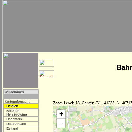
Bahn
Willkommen
Kartenübersicht
Zoom-Level: 13, Center: (51.141233, 3.140717
Belgien
Bosnien-
+
Herzegowina
Dänemark
−
Deutschland
Estland