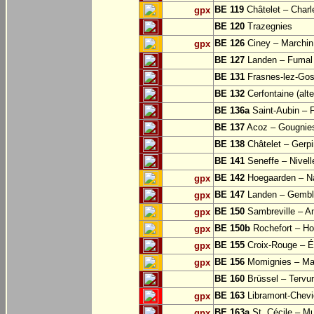
BE 119
Châtelet – Charle
gpx
BE 120
Trazegnies
BE 126
Ciney – Marchin
gpx
BE 127
Landen – Fumal
BE 131
Frasnes-lez-Gos
BE 132
Cerfontaine (alt
BE 136a
Saint-Aubin – 
BE 137
Acoz – Gougnie
BE 138
Châtelet – Gerp
BE 141
Seneffe – Nivell
BE 142
Hoegaarden – Na
gpx
BE 147
Landen – Gembl
gpx
BE 150
Sambreville – A
gpx
BE 150b
Rochefort – Ho
gpx
BE 155
Croix-Rouge – É
gpx
BE 156
Momignies – Ma
gpx
BE 160
Brüssel – Tervu
BE 163
Libramont-Chevig
gpx
BE 163a
St. Cécile – M
gpx