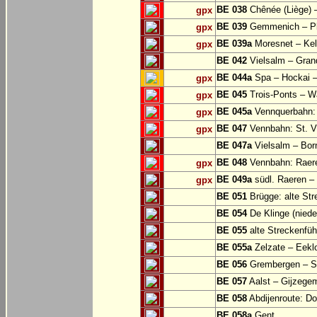
BE 038
Chênée (Liège) 
gpx
BE 039
Gemmenich – Pl
gpx
BE 039a
Moresnet – Kel
gpx
BE 042
Vielsalm – Gran
BE 044a
Spa – Hockai –
gpx
BE 045
Trois-Ponts – 
gpx
BE 045a
Vennquerbahn:
gpx
BE 047
Vennbahn: St. Vi
gpx
BE 047a
Vielsalm – Bor
BE 048
Vennbahn: Raere
gpx
BE 049a
südl. Raeren – 
gpx
BE 051
Brügge: alte Str
BE 054
De Klinge (niede
BE 055
alte Streckenfüh
BE 055a
Zelzate – Eekl
BE 056
Grembergen – Si
BE 057
Aalst – Gijzege
BE 058
Abdijenroute: D
BE 058a
Gent