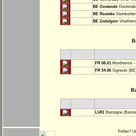
BE Oostende
Oostende:
BE Routeke
Steinkohlen
BE Zedelgem
Vloethem
B
FR 08.01
Monthermé – 
FR 54.06
Signeulx (BE)
B
LU01
Bastogne (Basten
Fehler? U