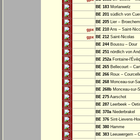
BE 183
Morlanwelz
BE 201
südlich von Cu
BE 205
Lier – Broechem
BE 210
Ans – Saint-Nic
gpx
BE 212
Saint-Nicolas
gpx
BE 244
Boussu – Dour
BE 251
nördlich von And
BE 252a
Fontaine-l'Évê
BE 265
Bellecourt – Can
BE 266
Roux – Courcell
BE 268
Monceau-sur-S
BE 268b
Monceau-sur-S
BE 275
Aarschot
BE 287
Leerbeek – Oeti
BE 370a
Niederbrakel
BE 376
Sint-Lievens-Ho
BE 380
Hamme
BE 383
Leeuwergem – 