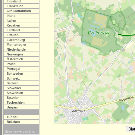
Finnland
Frankreich
Großbritannien
Irland
Italien
Kroatien
Lettland
Litauen
Luxemburg
Montenegro
Niederlande
Norwegen
Österreich
Polen
Portugal
Schweden
Schweiz
Serbien
Slowakei
Slowenien
Spanien
Tschechien
Ungarn
Tunnel
Brücken
Streckenverzeichnis