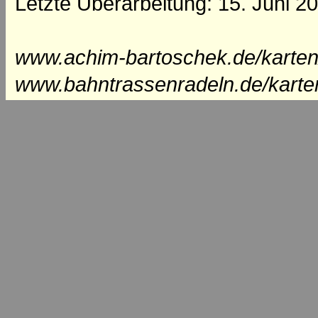
Letzte Überarbeitung: 15. Juni 2
www.achim-bartoschek.de/karten
www.bahntrassenradeln.de/karte