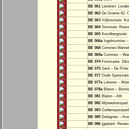
BE 061
Leireken: Londer
BE 062
De Groene 62: O
BE 063
Vrijbosroute: Ko
BE 064
Stroroute: Roes
BE 065
Kezelbergroute:
BE 066a
Ingelmunster 
BE 068
Comines-Warne
BE 069a
Comines – War
BE 074
Frontzaate: Dik
BE 075
Gent – De Pinte 
BE 077
Oude Spoorzate:
BE 077a
Lokeren – Moe
BE 078a
Blaton – Bernis
BE 081
Blaton – Ath
BE 082
Mijnwerkerspad: 
BE 083
Guldenspoorpad:
BE 085
Dottignies – Av
BE 086
(geplant: Renai