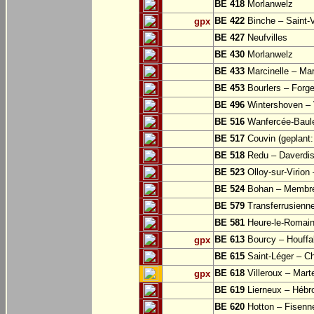
BE 418
Morlanwelz
BE 422
Binche – Saint-V
gpx
BE 427
Neufvilles
BE 430
Morlanwelz
BE 433
Marcinelle – Mar
BE 453
Bourlers – Forg
BE 496
Wintershoven – V
BE 516
Wanfercée-Baul
BE 517
Couvin (geplant: 
BE 518
Redu – Daverdi
BE 523
Olloy-sur-Virion
BE 524
Bohan – Membr
BE 579
Transferrusienne
BE 581
Heure-le-Romai
BE 613
Bourcy – Houffa
gpx
BE 615
Saint-Léger – Ch
BE 618
Villeroux – Mart
gpx
BE 619
Lierneux – Hébr
BE 620
Hotton – Fisenn