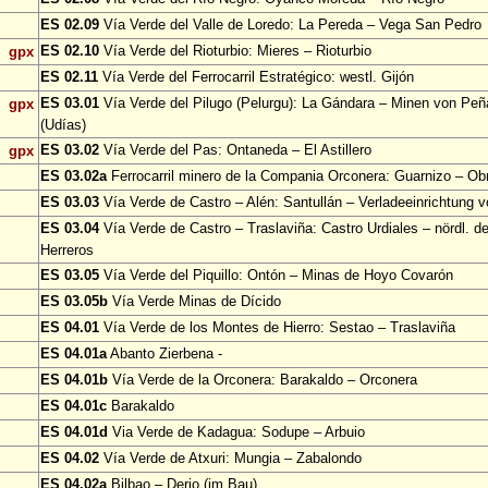
ES 02.09
Vía Verde del Valle de Loredo: La Pereda – Vega San Pedro
ES 02.10
Vía Verde del Rioturbio: Mieres – Rioturbio
gpx
ES 02.11
Vía Verde del Ferrocarril Estratégico: westl. Gijón
ES 03.01
Vía Verde del Pilugo (Pelurgu): La Gándara – Minen von Pe
gpx
(Udías)
ES 03.02
Vía Verde del Pas: Ontaneda – El Astillero
gpx
ES 03.02a
Ferrocarril minero de la Compania Orconera: Guarnizo – Ob
ES 03.03
Vía Verde de Castro – Alén: Santullán – Verladeeinrichtung v
ES 03.04
Vía Verde de Castro – Traslaviña: Castro Urdiales – nördl. d
Herreros
ES 03.05
Vía Verde del Piquillo: Ontón – Minas de Hoyo Covarón
ES 03.05b
Vía Verde Minas de Dícido
ES 04.01
Vía Verde de los Montes de Hierro: Sestao – Traslaviña
ES 04.01a
Abanto Zierbena -
ES 04.01b
Vía Verde de la Orconera: Barakaldo – Orconera
ES 04.01c
Barakaldo
ES 04.01d
Via Verde de Kadagua: Sodupe – Arbuio
ES 04.02
Vía Verde de Atxuri: Mungia – Zabalondo
ES 04.02a
Bilbao – Derio (im Bau)