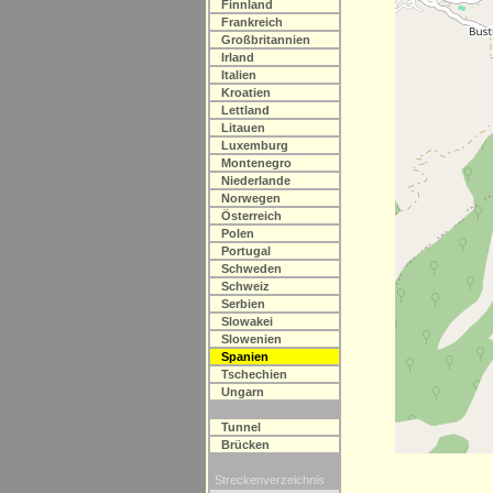
Finnland
Frankreich
Großbritannien
Irland
Italien
Kroatien
Lettland
Litauen
Luxemburg
Montenegro
Niederlande
Norwegen
Österreich
Polen
Portugal
Schweden
Schweiz
Serbien
Slowakei
Slowenien
Spanien
Tschechien
Ungarn
Tunnel
Brücken
Streckenverzeichnis