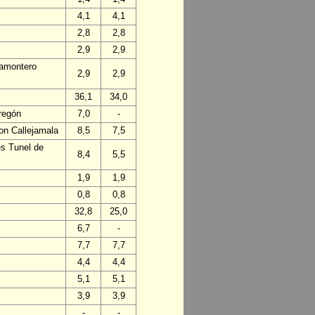
4,1
4,1
2,8
2,8
2,9
2,9
ñamontero
2,9
2,9
36,1
34,0
regón
7,0
-
on Callejamala
8,5
7,5
es Tunel de
8,4
5,5
1,9
1,9
0,8
0,8
32,8
25,0
6,7
-
7,7
7,7
4,4
4,4
5,1
5,1
3,9
3,9
-
-