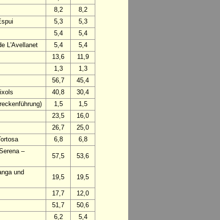
8,2
8,2
Espui
5,3
5,3
5,4
5,4
e L'Avellanet
5,4
5,4
13,6
11,9
1,3
1,3
56,7
45,4
ixols
40,8
30,4
treckenführung)
1,5
1,5
23,5
16,0
26,7
25,0
Tortosa
6,8
6,8
 Serena –
57,5
53,6
anga und
19,5
19,5
17,7
12,0
51,7
50,6
6,2
5,4