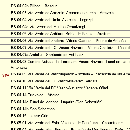
ES 04.02b
Bilbao – Basauri
ES 04.03
Vía Verde de Arrazola: Apartamonasterio – Arrazola
ES 04.04
Vía Verde del Urola: Azkoitia – Legazpi
ES 04.04a
Vía Verde del Mutiloa-Ormaiztegi
ES 04.05
Vía Verde de Arditurri: Bahía de Pasaia – Arditurri
ES 04.06
Vía Verde del Zadorra: Vitoria-Gasteiz – Puerto de Arlabán
ES 04.07
Vía Verde del FC. Vasco-Navarro I: Vitoria-Gasteiz – Túnel 
ES 04.07a
Andollu – Santuario de Estíbaliz
ES 04.08
Camino Natural del Ferrocarril Vasco-Navarro: Túnel de Lami
Antoñana
ES 04.09
Vía Verde de Vascongados: Antzuola – Placencia de las Ar
gpx
ES 04.10
Vía Verde del FC Vasco-Navarro: Bergara
ES 04.11
Vía Verde del FC Vasco-Navarro: Variante Oñati
ES 04.14
Errekalde – Añorga
ES 04.14a
Túnel de Morlans: Lugaritz (San Sebastián)
ES 04.14b
San Sebastian
ES 04.15
Lasarte-Oria
ES 05.01
Vía Verde del Esla: Valencia de Don Juan – Castrofuerte
ES 05.02
Vía Verde Mina Bardaya: Estación de Matallana de Torío – Vi