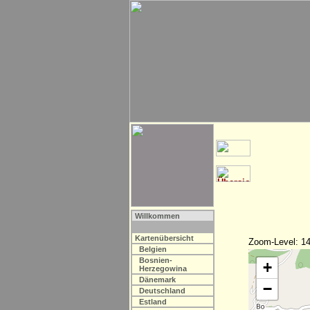
Willkommen
Kartenübersicht
Zoom-Level: 14
Belgien
Bosnien-
+
Herzegowina
Dänemark
−
Deutschland
Estland