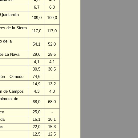
6,7
6,0
Quintanilla
109,0
109,0
es de la Sierra
117,0
117,0
o de la
54,1
52,0
 de La Nava
29,6
29,6
4,1
4,1
30,5
30,5
ción – Olmedo
74,6
-
14,9
13,2
lón de Campos
4,3
4,0
almoral de
68,0
68,0
nce
25,0
-
eda
16,1
16,1
as
22,0
15,3
12,5
12,5