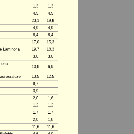
1,3
1,3
4,5
4,5
23,1
19,9
4,9
4,9
8,4
8,4
17,0
15,3
de Laminoria
19,7
18,3
3,0
3,0
noria –
10,8
6,9
mas/Soraluze
13,5
12,5
8,7
-
3,9
-
2,0
1,6
1,2
1,2
1,7
1,7
2,0
1,8
11,6
11,6
llafeide
4,6
4,0