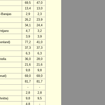
69,5
47,0
13,4
13,0
d-Barajas
2,9
2,3
26,2
23,9
34,1
24,4
Préjano
4,7
3,2
3,9
3,9
enland)
77,2
41,0
37,3
37,3
6,3
6,3
tella
36,0
28,0
21,6
21,6
9,8
9,8
ruel)
69,0
69,0
81,7
81,7
-
-
2,8
2,8
nitte)
9,8
9,5
4,8
-