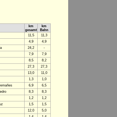
km
km
gesamt
Bahn
11,5
11,3
4,9
4,9
da
24,2
-
7,9
7,9
8,5
8,2
27,3
27,3
13,0
11,0
1,3
1,0
Tremañes
6,9
6,5
edro
8,3
8,3
1,2
1,2
uz
1,5
1,5
12,0
5,0
1,4
1,4