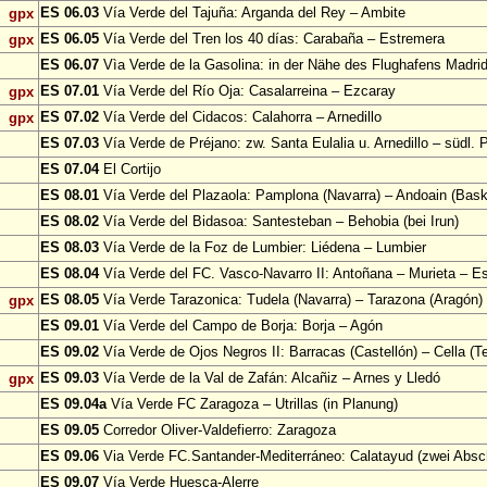
ES 06.03
Vía Verde del Tajuña: Arganda del Rey – Ambite
gpx
ES 06.05
Vía Verde del Tren los 40 días: Carabaña – Estremera
gpx
ES 06.07
Vìa Verde de la Gasolina: in der Nähe des Flughafens Madri
ES 07.01
Vía Verde del Río Oja: Casalarreina – Ezcaray
gpx
ES 07.02
Vía Verde del Cidacos: Calahorra – Arnedillo
gpx
ES 07.03
Vía Verde de Préjano: zw. Santa Eulalia u. Arnedillo – südl. 
ES 07.04
El Cortijo
ES 08.01
Vía Verde del Plazaola: Pamplona (Navarra) – Andoain (Bask
ES 08.02
Vía Verde del Bidasoa: Santesteban – Behobia (bei Irun)
ES 08.03
Vía Verde de la Foz de Lumbier: Liédena – Lumbier
ES 08.04
Vía Verde del FC. Vasco-Navarro II: Antoñana – Murieta – Es
ES 08.05
Vía Verde Tarazonica: Tudela (Navarra) – Tarazona (Aragón)
gpx
ES 09.01
Vía Verde del Campo de Borja: Borja – Agón
ES 09.02
Vía Verde de Ojos Negros II: Barracas (Castellón) – Cella (Te
ES 09.03
Vía Verde de la Val de Zafán: Alcañiz – Arnes y Lledó
gpx
ES 09.04a
Vía Verde FC Zaragoza – Utrillas (in Planung)
ES 09.05
Corredor Oliver-Valdefierro: Zaragoza
ES 09.06
Via Verde FC.Santander-Mediterráneo: Calatayud (zwei Absch
ES 09.07
Vía Verde Huesca-Alerre