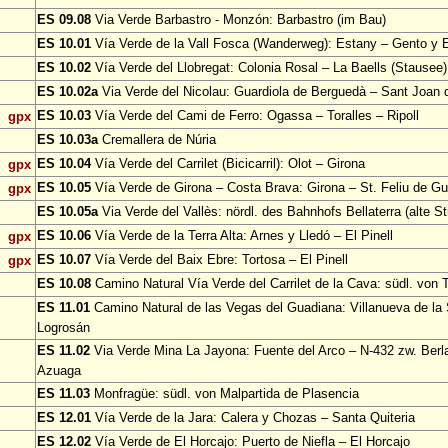
ES 09.08
Via Verde Barbastro - Monzón: Barbastro (im Bau)
ES 10.01
Vía Verde de la Vall Fosca (Wanderweg): Estany – Gento y 
ES 10.02
Vía Verde del Llobregat: Colonia Rosal – La Baells (Stausee)
ES 10.02a
Via Verde del Nicolau: Guardiola de Berguedà – Sant Joan d
ES 10.03
Vía Verde del Cami de Ferro: Ogassa – Toralles – Ripoll
gpx
ES 10.03a
Cremallera de Núria
ES 10.04
Vía Verde del Carrilet (Bicicarril): Olot – Girona
gpx
ES 10.05
Vía Verde de Girona – Costa Brava: Girona – St. Feliu de Gu
gpx
ES 10.05a
Via Verde del Vallès: nördl. des Bahnhofs Bellaterra (alte S
ES 10.06
Vía Verde de la Terra Alta: Arnes y Lledó – El Pinell
gpx
ES 10.07
Vía Verde del Baix Ebre: Tortosa – El Pinell
gpx
ES 10.08
Camino Natural Vía Verde del Carrilet de la Cava: südl. von 
ES 11.01
Camino Natural de las Vegas del Guadiana: Villanueva de la
Logrosán
ES 11.02
Via Verde Mina La Jayona: Fuente del Arco – N-432 zw. Berl
Azuaga
ES 11.03
Monfragüe: südl. von Malpartida de Plasencia
ES 12.01
Vía Verde de la Jara: Calera y Chozas – Santa Quiteria
ES 12.02
Vía Verde de El Horcajo: Puerto de Niefla – El Horcajo