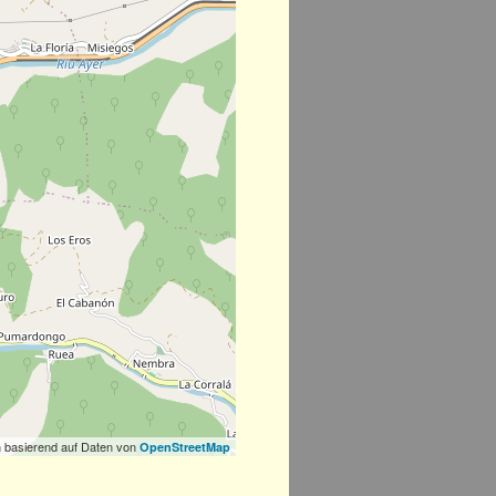
 basierend auf Daten von
OpenStreetMap