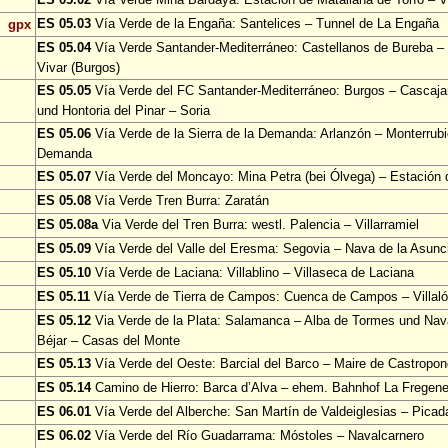
ES 05.03
Vía Verde de la Engaña: Santelices – Tunnel de La Engaña
gpx
ES 05.04
Vía Verde Santander-Mediterráneo: Castellanos de Bureba – 
Vivar (Burgos)
ES 05.05
Vía Verde del FC Santander-Mediterráneo: Burgos – Cascajar
und Hontoria del Pinar – Soria
ES 05.06
Vía Verde de la Sierra de la Demanda: Arlanzón – Monterrubi
Demanda
ES 05.07
Vía Verde del Moncayo: Mina Petra (bei Ólvega) – Estación
ES 05.08
Vía Verde Tren Burra: Zaratán
ES 05.08a
Via Verde del Tren Burra: westl. Palencia – Villarramiel
ES 05.09
Vía Verde del Valle del Eresma: Segovia – Nava de la Asun
ES 05.10
Vía Verde de Laciana: Villablino – Villaseca de Laciana
ES 05.11
Vía Verde de Tierra de Campos: Cuenca de Campos – Villa
ES 05.12
Via Verde de la Plata: Salamanca – Alba de Tormes und Nav
Béjar – Casas del Monte
ES 05.13
Vía Verde del Oeste: Barcial del Barco – Maire de Castropo
ES 05.14
Camino de Hierro: Barca d’Alva – ehem. Bahnhof La Fregen
ES 06.01
Vía Verde del Alberche: San Martín de Valdeiglesias – Picad
ES 06.02
Vía Verde del Río Guadarrama: Móstoles – Navalcarnero