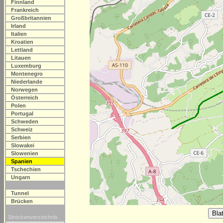
Finnland
Frankreich
Großbritannien
Irland
Italien
Kroatien
Lettland
Litauen
Luxemburg
Montenegro
Niederlande
Norwegen
Österreich
Polen
Portugal
Schweden
Schweiz
Serbien
Slowakei
Slowenien
Spanien
Tschechien
Ungarn
Tunnel
Brücken
Streckenverzeichnis