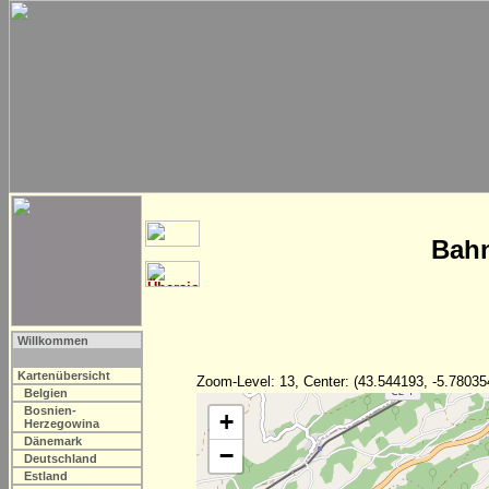
Bahn
Willkommen
Kartenübersicht
Zoom-Level: 13, Center: (43.544193, -5.78035
Belgien
Bosnien-
+
Herzegowina
Dänemark
−
Deutschland
Estland