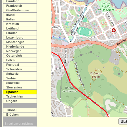
Finnland
Frankreich
Großbritannien
Irland
Italien
Kroatien
Lettland
Litauen
Luxemburg
Montenegro
Niederlande
Norwegen
Österreich
Polen
Portugal
Schweden
Schweiz
Serbien
Slowakei
Slowenien
Spanien
Tschechien
Ungarn
Tunnel
Brücken
Streckenverzeichnis