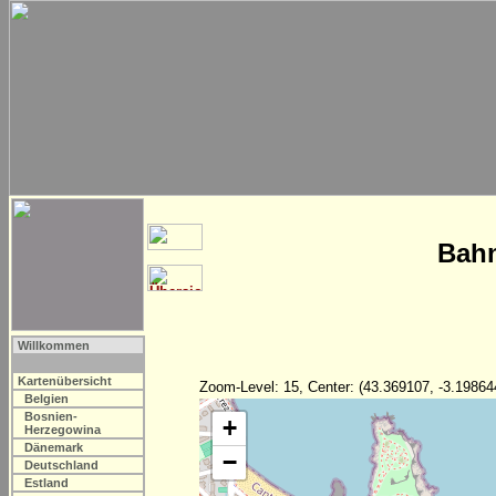
Bahn
Willkommen
Kartenübersicht
Zoom-Level: 15, Center: (43.369107, -3.19864
Belgien
Bosnien-
+
Herzegowina
Dänemark
−
Deutschland
Estland