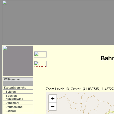
Bahn
Willkommen
Kartenübersicht
Zoom-Level: 13, Center: (41.832735, -1.48727
Belgien
Bosnien-
+
Herzegowina
Dänemark
−
Deutschland
Estland