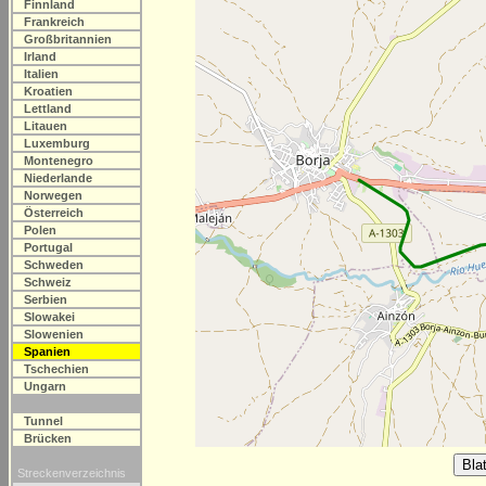
Finnland
Frankreich
Großbritannien
Irland
Italien
Kroatien
Lettland
Litauen
Luxemburg
Montenegro
Niederlande
Norwegen
Österreich
Polen
Portugal
Schweden
Schweiz
Serbien
Slowakei
Slowenien
Spanien
Tschechien
Ungarn
Tunnel
Brücken
Streckenverzeichnis