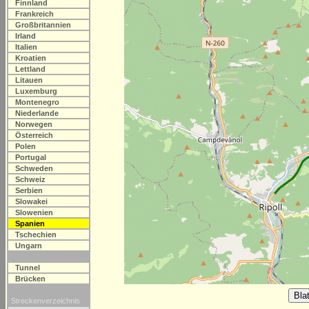
Finnland
Frankreich
Großbritannien
Irland
Italien
Kroatien
Lettland
Litauen
Luxemburg
Montenegro
Niederlande
Norwegen
Österreich
Polen
Portugal
Schweden
Schweiz
Serbien
Slowakei
Slowenien
Spanien
Tschechien
Ungarn
Tunnel
Brücken
Streckenverzeichnis