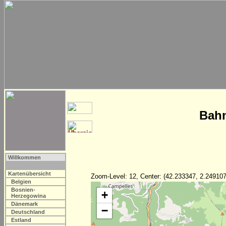
Bahn
Willkommen
Kartenübersicht
Zoom-Level: 12, Center: (42.233347, 2.249107
Belgien
Bosnien-
+
Herzegowina
Dänemark
−
Deutschland
Estland