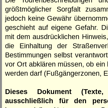
Die Tourenbeschreibungen un
größtmöglicher Sorgfalt zusamm
jedoch keine Gewähr übernomme
geschieht auf eigene Gefahr. Di
mit dem ausdrücklichen Hinweis,
die Einhaltung der Straßenve
Bestimmungen selbst verantwortl
vor Ort abklären müssen, ob ein
werden darf (Fußgängerzonen, E
Dieses Dokument (Texte,
ausschließlich für den per