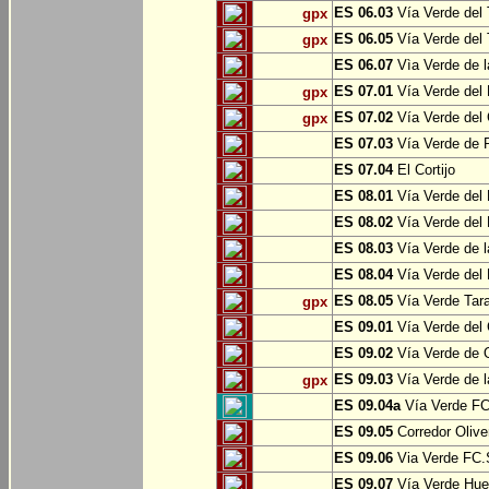
ES 06.03
Vía Verde del 
gpx
ES 06.05
Vía Verde del 
gpx
ES 06.07
Vìa Verde de l
ES 07.01
Vía Verde del 
gpx
ES 07.02
Vía Verde del 
gpx
ES 07.03
Vía Verde de Pr
ES 07.04
El Cortijo
ES 08.01
Vía Verde del 
ES 08.02
Vía Verde del 
ES 08.03
Vía Verde de l
ES 08.04
Vía Verde del 
ES 08.05
Vía Verde Tara
gpx
ES 09.01
Vía Verde del 
ES 09.02
Vía Verde de Oj
ES 09.03
Vía Verde de l
gpx
ES 09.04a
Vía Verde FC 
ES 09.05
Corredor Olive
ES 09.06
Via Verde FC.S
ES 09.07
Vía Verde Hue