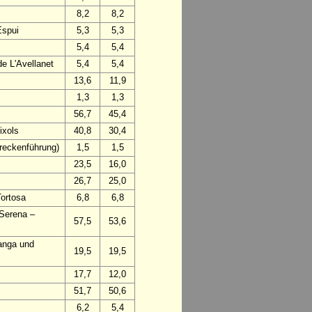
8,2
8,2
Espui
5,3
5,3
5,4
5,4
e L'Avellanet
5,4
5,4
13,6
11,9
1,3
1,3
56,7
45,4
ixols
40,8
30,4
treckenführung)
1,5
1,5
23,5
16,0
26,7
25,0
Tortosa
6,8
6,8
 Serena –
57,5
53,6
anga und
19,5
19,5
17,7
12,0
51,7
50,6
6,2
5,4