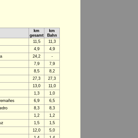
km
km
gesamt
Bahn
11,5
11,3
4,9
4,9
da
24,2
-
7,9
7,9
8,5
8,2
27,3
27,3
13,0
11,0
1,3
1,0
Tremañes
6,9
6,5
edro
8,3
8,3
1,2
1,2
uz
1,5
1,5
12,0
5,0
1,4
1,4