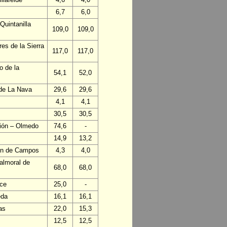
6,7
6,0
Quintanilla
109,0
109,0
es de la Sierra
117,0
117,0
o de la
54,1
52,0
 de La Nava
29,6
29,6
4,1
4,1
30,5
30,5
ción – Olmedo
74,6
-
14,9
13,2
lón de Campos
4,3
4,0
almoral de
68,0
68,0
nce
25,0
-
eda
16,1
16,1
as
22,0
15,3
12,5
12,5