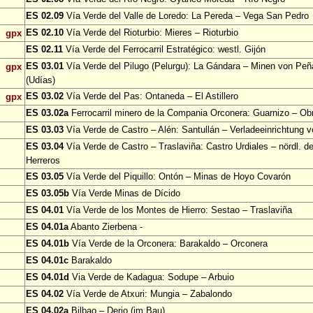
ES 02.09
Vía Verde del Valle de Loredo: La Pereda – Vega San Pedro
ES 02.10
Vía Verde del Rioturbio: Mieres – Rioturbio
gpx
ES 02.11
Vía Verde del Ferrocarril Estratégico: westl. Gijón
ES 03.01
Vía Verde del Pilugo (Pelurgu): La Gándara – Minen von Pe
gpx
(Udías)
ES 03.02
Vía Verde del Pas: Ontaneda – El Astillero
gpx
ES 03.02a
Ferrocarril minero de la Compania Orconera: Guarnizo – Ob
ES 03.03
Vía Verde de Castro – Alén: Santullán – Verladeeinrichtung v
ES 03.04
Vía Verde de Castro – Traslaviña: Castro Urdiales – nördl. d
Herreros
ES 03.05
Vía Verde del Piquillo: Ontón – Minas de Hoyo Covarón
ES 03.05b
Vía Verde Minas de Dícido
ES 04.01
Vía Verde de los Montes de Hierro: Sestao – Traslaviña
ES 04.01a
Abanto Zierbena -
ES 04.01b
Vía Verde de la Orconera: Barakaldo – Orconera
ES 04.01c
Barakaldo
ES 04.01d
Via Verde de Kadagua: Sodupe – Arbuio
ES 04.02
Vía Verde de Atxuri: Mungia – Zabalondo
ES 04.02a
Bilbao – Derio (im Bau)