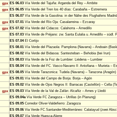
ES 06.03
Vía Verde del Tajuña: Arganda del Rey – Ambite
gpx
ES 06.05
Vía Verde del Tren los 40 días: Carabaña – Estremera
gpx
ES 06.07
Vìa Verde de la Gasolina: in der Nähe des Flughafens Madri
ES 07.01
Vía Verde del Río Oja: Casalarreina – Ezcaray
gpx
ES 07.02
Vía Verde del Cidacos: Calahorra – Arnedillo
gpx
ES 07.03
Vía Verde de Préjano: zw. Santa Eulalia u. Arnedillo – südl. 
ES 07.04
El Cortijo
ES 08.01
Vía Verde del Plazaola: Pamplona (Navarra) – Andoain (Bask
ES 08.02
Vía Verde del Bidasoa: Santesteban – Behobia (bei Irun)
ES 08.03
Vía Verde de la Foz de Lumbier: Liédena – Lumbier
ES 08.04
Vía Verde del FC. Vasco-Navarro II: Antoñana – Murieta – Es
ES 08.05
Vía Verde Tarazonica: Tudela (Navarra) – Tarazona (Aragón)
gpx
ES 09.01
Vía Verde del Campo de Borja: Borja – Agón
ES 09.02
Vía Verde de Ojos Negros II: Barracas (Castellón) – Cella (Te
ES 09.03
Vía Verde de la Val de Zafán: Alcañiz – Arnes y Lledó
gpx
ES 09.04a
Vía Verde FC Zaragoza – Utrillas (in Planung)
ES 09.05
Corredor Oliver-Valdefierro: Zaragoza
ES 09.06
Via Verde FC.Santander-Mediterráneo: Calatayud (zwei Absch
ES 09.07
Vía Verde Huesca-Alerre