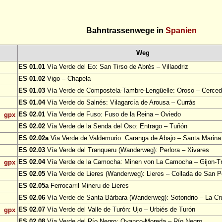
Bahntrassenwege in
Spanien
Weg
ES 01.01
Vía Verde del Eo: San Tirso de Abrés – Villaodriz
ES 01.02
Vigo – Chapela
ES 01.03
Vía Verde de Compostela-Tambre-Lengüelle: Oroso – Cerce
ES 01.04
Vía Verde do Salnés: Vilagarcía de Arousa – Currás
ES 02.01
Vía Verde de Fuso: Fuso de la Reina – Oviedo
gpx
ES 02.02
Vía Verde de la Senda del Oso: Entrago – Tuñón
ES 02.02a
Via Verde de Valdemurio: Caranga de Abajo – Santa Marina
ES 02.03
Vía Verde del Tranqueru (Wanderweg): Perlora – Xivares
ES 02.04
Vía Verde de la Camocha: Minen von La Camocha – Gijon-
gpx
ES 02.05
Vía Verde de Lieres (Wanderweg): Lieres – Collada de San P
ES 02.05a
Ferrocarril Mineru de Lieres
ES 02.06
Vía Verde de Santa Bárbara (Wanderweg): Sotondrio – La Cr
ES 02.07
Vía Verde del Valle de Turón: Ujo – Urbiés de Turón
gpx
ES 02.08
Vía Verde del Río Negro: Oyanco-Moreda – Río Negro