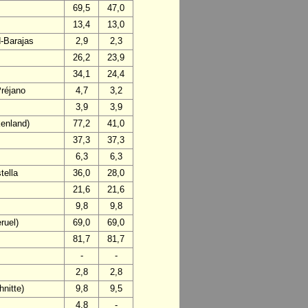
69,5
47,0
13,4
13,0
d-Barajas
2,9
2,3
26,2
23,9
34,1
24,4
Préjano
4,7
3,2
3,9
3,9
enland)
77,2
41,0
37,3
37,3
6,3
6,3
tella
36,0
28,0
21,6
21,6
9,8
9,8
ruel)
69,0
69,0
81,7
81,7
-
-
2,8
2,8
nitte)
9,8
9,5
4,8
-