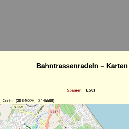
Bahntrassenradeln – Karten
Spanien
:
ES01
, Center: (38.946326, -0.145569)