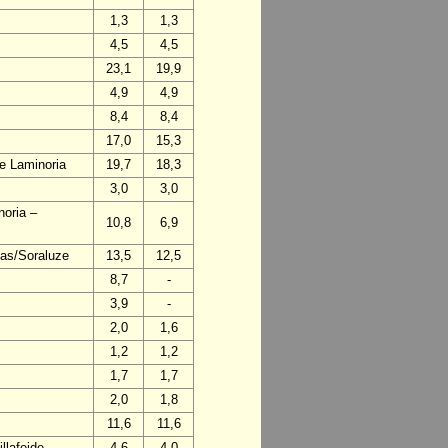
1,3
1,3
4,5
4,5
23,1
19,9
4,9
4,9
8,4
8,4
17,0
15,3
de Laminoria
19,7
18,3
3,0
3,0
noria –
10,8
6,9
mas/Soraluze
13,5
12,5
8,7
-
3,9
-
2,0
1,6
1,2
1,2
1,7
1,7
2,0
1,8
11,6
11,6
llafeide
4,6
4,0