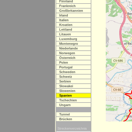
Finnland
Frankreich
Großbritannien
Irland
Italien
Kroatien
Lettland
Litauen
Luxemburg
Montenegro
Niederlande
Norwegen
Österreich
Polen
Portugal
Schweden
Schweiz
Serbien
Slowakei
Slowenien
Spanien
Tschechien
Ungarn
Tunnel
Brücken
Streckenverzeichnis