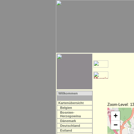
Willkommen
Kartenübersicht
Zoom-Level: 13
Belgien
Bosnien-
+
Herzegowina
Dänemark
−
Deutschland
Estland