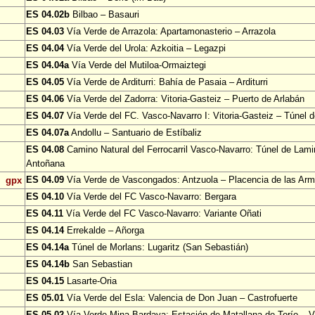
ES 04.02b
Bilbao – Basauri
ES 04.03
Vía Verde de Arrazola: Apartamonasterio – Arrazola
ES 04.04
Vía Verde del Urola: Azkoitia – Legazpi
ES 04.04a
Vía Verde del Mutiloa-Ormaiztegi
ES 04.05
Vía Verde de Arditurri: Bahía de Pasaia – Arditurri
ES 04.06
Vía Verde del Zadorra: Vitoria-Gasteiz – Puerto de Arlabán
ES 04.07
Vía Verde del FC. Vasco-Navarro I: Vitoria-Gasteiz – Túnel 
ES 04.07a
Andollu – Santuario de Estíbaliz
ES 04.08
Camino Natural del Ferrocarril Vasco-Navarro: Túnel de Lami
Antoñana
ES 04.09
Vía Verde de Vascongados: Antzuola – Placencia de las Ar
gpx
ES 04.10
Vía Verde del FC Vasco-Navarro: Bergara
ES 04.11
Vía Verde del FC Vasco-Navarro: Variante Oñati
ES 04.14
Errekalde – Añorga
ES 04.14a
Túnel de Morlans: Lugaritz (San Sebastián)
ES 04.14b
San Sebastian
ES 04.15
Lasarte-Oria
ES 05.01
Vía Verde del Esla: Valencia de Don Juan – Castrofuerte
ES 05.02
Vía Verde Mina Bardaya: Estación de Matallana de Torío – Vi