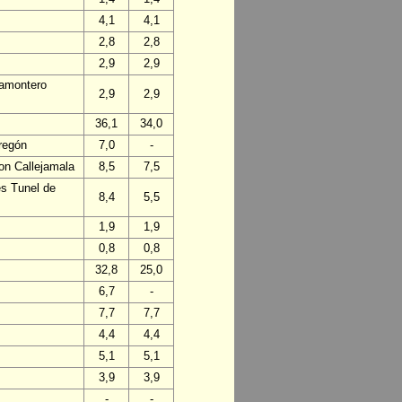
4,1
4,1
2,8
2,8
2,9
2,9
ñamontero
2,9
2,9
36,1
34,0
regón
7,0
-
on Callejamala
8,5
7,5
es Tunel de
8,4
5,5
1,9
1,9
0,8
0,8
32,8
25,0
6,7
-
7,7
7,7
4,4
4,4
5,1
5,1
3,9
3,9
-
-