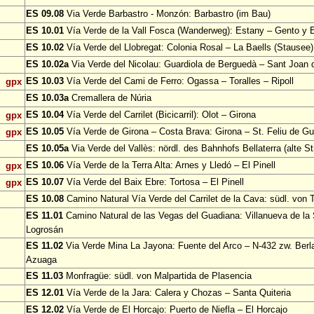
ES 09.08
Via Verde Barbastro - Monzón: Barbastro (im Bau)
ES 10.01
Vía Verde de la Vall Fosca (Wanderweg): Estany – Gento y 
ES 10.02
Vía Verde del Llobregat: Colonia Rosal – La Baells (Stausee)
ES 10.02a
Via Verde del Nicolau: Guardiola de Berguedà – Sant Joan d
ES 10.03
Vía Verde del Cami de Ferro: Ogassa – Toralles – Ripoll
gpx
ES 10.03a
Cremallera de Núria
ES 10.04
Vía Verde del Carrilet (Bicicarril): Olot – Girona
gpx
ES 10.05
Vía Verde de Girona – Costa Brava: Girona – St. Feliu de Gu
gpx
ES 10.05a
Via Verde del Vallès: nördl. des Bahnhofs Bellaterra (alte S
ES 10.06
Vía Verde de la Terra Alta: Arnes y Lledó – El Pinell
gpx
ES 10.07
Vía Verde del Baix Ebre: Tortosa – El Pinell
gpx
ES 10.08
Camino Natural Vía Verde del Carrilet de la Cava: südl. von 
ES 11.01
Camino Natural de las Vegas del Guadiana: Villanueva de la
Logrosán
ES 11.02
Via Verde Mina La Jayona: Fuente del Arco – N-432 zw. Berl
Azuaga
ES 11.03
Monfragüe: südl. von Malpartida de Plasencia
ES 12.01
Vía Verde de la Jara: Calera y Chozas – Santa Quiteria
ES 12.02
Vía Verde de El Horcajo: Puerto de Niefla – El Horcajo