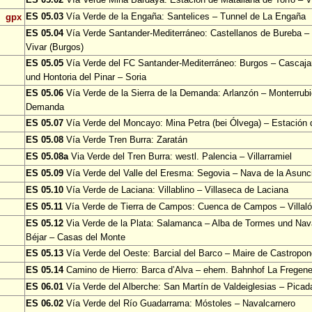
ES 05.03
Vía Verde de la Engaña: Santelices – Tunnel de La Engaña
gpx
ES 05.04
Vía Verde Santander-Mediterráneo: Castellanos de Bureba – 
Vivar (Burgos)
ES 05.05
Vía Verde del FC Santander-Mediterráneo: Burgos – Cascajar
und Hontoria del Pinar – Soria
ES 05.06
Vía Verde de la Sierra de la Demanda: Arlanzón – Monterrubi
Demanda
ES 05.07
Vía Verde del Moncayo: Mina Petra (bei Ólvega) – Estación
ES 05.08
Vía Verde Tren Burra: Zaratán
ES 05.08a
Via Verde del Tren Burra: westl. Palencia – Villarramiel
ES 05.09
Vía Verde del Valle del Eresma: Segovia – Nava de la Asun
ES 05.10
Vía Verde de Laciana: Villablino – Villaseca de Laciana
ES 05.11
Vía Verde de Tierra de Campos: Cuenca de Campos – Villa
ES 05.12
Via Verde de la Plata: Salamanca – Alba de Tormes und Nav
Béjar – Casas del Monte
ES 05.13
Vía Verde del Oeste: Barcial del Barco – Maire de Castropo
ES 05.14
Camino de Hierro: Barca d’Alva – ehem. Bahnhof La Fregen
ES 06.01
Vía Verde del Alberche: San Martín de Valdeiglesias – Picad
ES 06.02
Vía Verde del Río Guadarrama: Móstoles – Navalcarnero