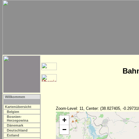
Bahn
Willkommen
Kartenübersicht
Zoom-Level: 11, Center: (38.827405, -0.29731
Belgien
Bosnien-
+
Herzegowina
Dänemark
−
Deutschland
Estland