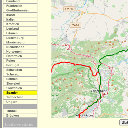
Finnland
Frankreich
Großbritannien
Irland
Italien
Kroatien
Lettland
Litauen
Luxemburg
Montenegro
Niederlande
Norwegen
Österreich
Polen
Portugal
Schweden
Schweiz
Serbien
Slowakei
Slowenien
Spanien
Tschechien
Ungarn
Tunnel
Brücken
Streckenverzeichnis