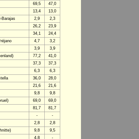
69,5
47,0
13,4
13,0
d-Barajas
2,9
2,3
26,2
23,9
34,1
24,4
Préjano
4,7
3,2
3,9
3,9
enland)
77,2
41,0
37,3
37,3
6,3
6,3
tella
36,0
28,0
21,6
21,6
9,8
9,8
ruel)
69,0
69,0
81,7
81,7
-
-
2,8
2,8
nitte)
9,8
9,5
4,8
-