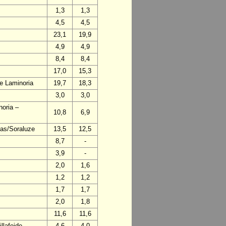
1,3
1,3
4,5
4,5
23,1
19,9
4,9
4,9
8,4
8,4
17,0
15,3
de Laminoria
19,7
18,3
3,0
3,0
noria –
10,8
6,9
mas/Soraluze
13,5
12,5
8,7
-
3,9
-
2,0
1,6
1,2
1,2
1,7
1,7
2,0
1,8
11,6
11,6
llafeide
4,6
4,0