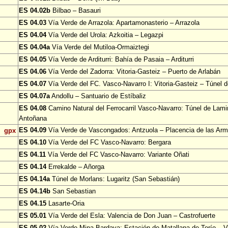
ES 04.02b
Bilbao – Basauri
ES 04.03
Vía Verde de Arrazola: Apartamonasterio – Arrazola
ES 04.04
Vía Verde del Urola: Azkoitia – Legazpi
ES 04.04a
Vía Verde del Mutiloa-Ormaiztegi
ES 04.05
Vía Verde de Arditurri: Bahía de Pasaia – Arditurri
ES 04.06
Vía Verde del Zadorra: Vitoria-Gasteiz – Puerto de Arlabán
ES 04.07
Vía Verde del FC. Vasco-Navarro I: Vitoria-Gasteiz – Túnel 
ES 04.07a
Andollu – Santuario de Estíbaliz
ES 04.08
Camino Natural del Ferrocarril Vasco-Navarro: Túnel de Lami
Antoñana
ES 04.09
Vía Verde de Vascongados: Antzuola – Placencia de las Ar
gpx
ES 04.10
Vía Verde del FC Vasco-Navarro: Bergara
ES 04.11
Vía Verde del FC Vasco-Navarro: Variante Oñati
ES 04.14
Errekalde – Añorga
ES 04.14a
Túnel de Morlans: Lugaritz (San Sebastián)
ES 04.14b
San Sebastian
ES 04.15
Lasarte-Oria
ES 05.01
Vía Verde del Esla: Valencia de Don Juan – Castrofuerte
ES 05.02
Vía Verde Mina Bardaya: Estación de Matallana de Torío – Vi