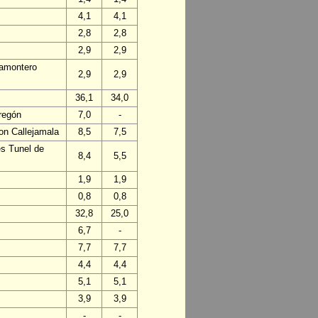
4,1
4,1
2,8
2,8
2,9
2,9
ñamontero
2,9
2,9
36,1
34,0
regón
7,0
-
on Callejamala
8,5
7,5
es Tunel de
8,4
5,5
1,9
1,9
0,8
0,8
32,8
25,0
6,7
-
7,7
7,7
4,4
4,4
5,1
5,1
3,9
3,9
-
-