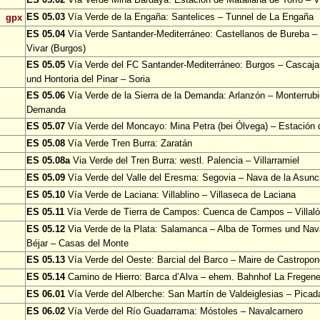
ES 05.03
Vía Verde de la Engaña: Santelices – Tunnel de La Engaña
gpx
ES 05.04
Vía Verde Santander-Mediterráneo: Castellanos de Bureba – 
Vivar (Burgos)
ES 05.05
Vía Verde del FC Santander-Mediterráneo: Burgos – Cascajar
und Hontoria del Pinar – Soria
ES 05.06
Vía Verde de la Sierra de la Demanda: Arlanzón – Monterrubi
Demanda
ES 05.07
Vía Verde del Moncayo: Mina Petra (bei Ólvega) – Estación
ES 05.08
Vía Verde Tren Burra: Zaratán
ES 05.08a
Via Verde del Tren Burra: westl. Palencia – Villarramiel
ES 05.09
Vía Verde del Valle del Eresma: Segovia – Nava de la Asun
ES 05.10
Vía Verde de Laciana: Villablino – Villaseca de Laciana
ES 05.11
Vía Verde de Tierra de Campos: Cuenca de Campos – Villa
ES 05.12
Via Verde de la Plata: Salamanca – Alba de Tormes und Nav
Béjar – Casas del Monte
ES 05.13
Vía Verde del Oeste: Barcial del Barco – Maire de Castropo
ES 05.14
Camino de Hierro: Barca d’Alva – ehem. Bahnhof La Fregen
ES 06.01
Vía Verde del Alberche: San Martín de Valdeiglesias – Picad
ES 06.02
Vía Verde del Río Guadarrama: Móstoles – Navalcarnero