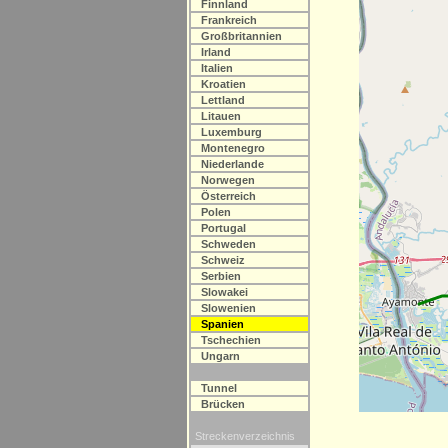
Finnland
Frankreich
Großbritannien
Irland
Italien
Kroatien
Lettland
Litauen
Luxemburg
Montenegro
Niederlande
Norwegen
Österreich
Polen
Portugal
Schweden
Schweiz
Serbien
Slowakei
Slowenien
Spanien
Tschechien
Ungarn
Tunnel
Brücken
Streckenverzeichnis