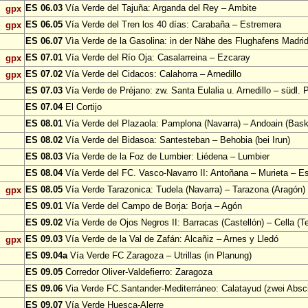
ES 06.03
Vía Verde del Tajuña: Arganda del Rey – Ambite
gpx
ES 06.05
Vía Verde del Tren los 40 días: Carabaña – Estremera
gpx
ES 06.07
Vìa Verde de la Gasolina: in der Nähe des Flughafens Madri
ES 07.01
Vía Verde del Río Oja: Casalarreina – Ezcaray
gpx
ES 07.02
Vía Verde del Cidacos: Calahorra – Arnedillo
gpx
ES 07.03
Vía Verde de Préjano: zw. Santa Eulalia u. Arnedillo – südl. 
ES 07.04
El Cortijo
ES 08.01
Vía Verde del Plazaola: Pamplona (Navarra) – Andoain (Bask
ES 08.02
Vía Verde del Bidasoa: Santesteban – Behobia (bei Irun)
ES 08.03
Vía Verde de la Foz de Lumbier: Liédena – Lumbier
ES 08.04
Vía Verde del FC. Vasco-Navarro II: Antoñana – Murieta – Es
ES 08.05
Vía Verde Tarazonica: Tudela (Navarra) – Tarazona (Aragón)
gpx
ES 09.01
Vía Verde del Campo de Borja: Borja – Agón
ES 09.02
Vía Verde de Ojos Negros II: Barracas (Castellón) – Cella (Te
ES 09.03
Vía Verde de la Val de Zafán: Alcañiz – Arnes y Lledó
gpx
ES 09.04a
Vía Verde FC Zaragoza – Utrillas (in Planung)
ES 09.05
Corredor Oliver-Valdefierro: Zaragoza
ES 09.06
Via Verde FC.Santander-Mediterráneo: Calatayud (zwei Absch
ES 09.07
Vía Verde Huesca-Alerre