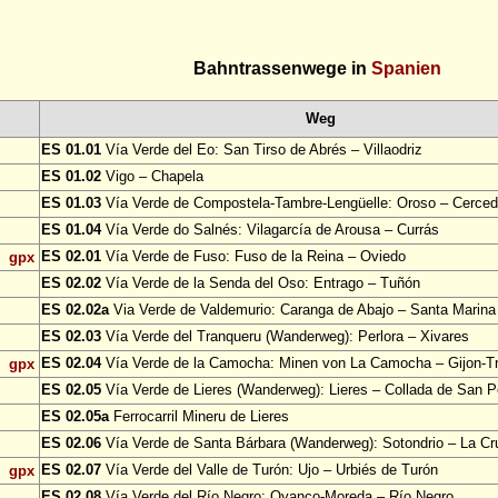
Bahntrassenwege in
Spanien
Weg
ES 01.01
Vía Verde del Eo: San Tirso de Abrés – Villaodriz
ES 01.02
Vigo – Chapela
ES 01.03
Vía Verde de Compostela-Tambre-Lengüelle: Oroso – Cerce
ES 01.04
Vía Verde do Salnés: Vilagarcía de Arousa – Currás
ES 02.01
Vía Verde de Fuso: Fuso de la Reina – Oviedo
gpx
ES 02.02
Vía Verde de la Senda del Oso: Entrago – Tuñón
ES 02.02a
Via Verde de Valdemurio: Caranga de Abajo – Santa Marina
ES 02.03
Vía Verde del Tranqueru (Wanderweg): Perlora – Xivares
ES 02.04
Vía Verde de la Camocha: Minen von La Camocha – Gijon-
gpx
ES 02.05
Vía Verde de Lieres (Wanderweg): Lieres – Collada de San P
ES 02.05a
Ferrocarril Mineru de Lieres
ES 02.06
Vía Verde de Santa Bárbara (Wanderweg): Sotondrio – La Cr
ES 02.07
Vía Verde del Valle de Turón: Ujo – Urbiés de Turón
gpx
ES 02.08
Vía Verde del Río Negro: Oyanco-Moreda – Río Negro