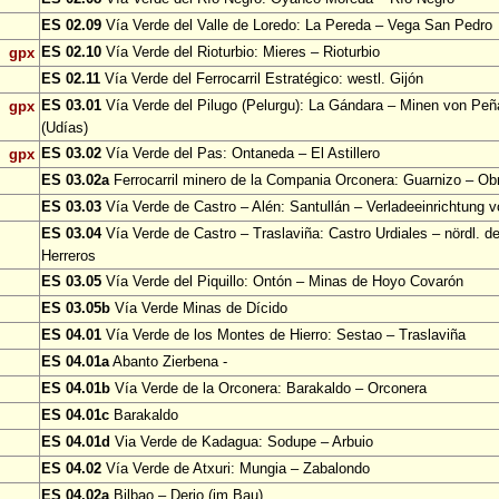
ES 02.09
Vía Verde del Valle de Loredo: La Pereda – Vega San Pedro
ES 02.10
Vía Verde del Rioturbio: Mieres – Rioturbio
gpx
ES 02.11
Vía Verde del Ferrocarril Estratégico: westl. Gijón
ES 03.01
Vía Verde del Pilugo (Pelurgu): La Gándara – Minen von Pe
gpx
(Udías)
ES 03.02
Vía Verde del Pas: Ontaneda – El Astillero
gpx
ES 03.02a
Ferrocarril minero de la Compania Orconera: Guarnizo – Ob
ES 03.03
Vía Verde de Castro – Alén: Santullán – Verladeeinrichtung v
ES 03.04
Vía Verde de Castro – Traslaviña: Castro Urdiales – nördl. d
Herreros
ES 03.05
Vía Verde del Piquillo: Ontón – Minas de Hoyo Covarón
ES 03.05b
Vía Verde Minas de Dícido
ES 04.01
Vía Verde de los Montes de Hierro: Sestao – Traslaviña
ES 04.01a
Abanto Zierbena -
ES 04.01b
Vía Verde de la Orconera: Barakaldo – Orconera
ES 04.01c
Barakaldo
ES 04.01d
Via Verde de Kadagua: Sodupe – Arbuio
ES 04.02
Vía Verde de Atxuri: Mungia – Zabalondo
ES 04.02a
Bilbao – Derio (im Bau)