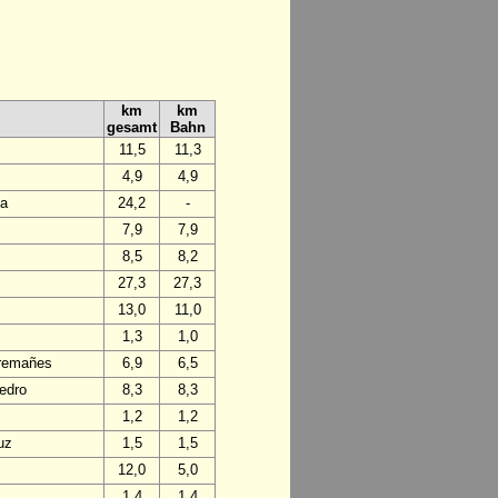
km
km
gesamt
Bahn
11,5
11,3
4,9
4,9
da
24,2
-
7,9
7,9
8,5
8,2
27,3
27,3
13,0
11,0
1,3
1,0
Tremañes
6,9
6,5
edro
8,3
8,3
1,2
1,2
uz
1,5
1,5
12,0
5,0
1,4
1,4