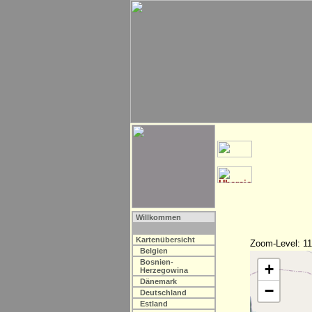
Willkommen
Kartenübersicht
Zoom-Level: 11
Belgien
Bosnien-
+
Herzegowina
Dänemark
−
Deutschland
Estland