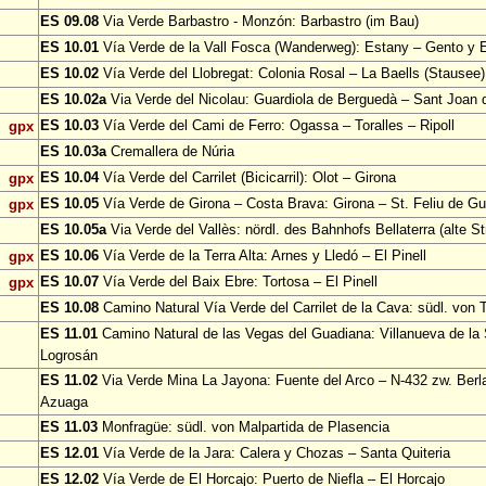
ES 09.08
Via Verde Barbastro - Monzón: Barbastro (im Bau)
ES 10.01
Vía Verde de la Vall Fosca (Wanderweg): Estany – Gento y 
ES 10.02
Vía Verde del Llobregat: Colonia Rosal – La Baells (Stausee)
ES 10.02a
Via Verde del Nicolau: Guardiola de Berguedà – Sant Joan d
ES 10.03
Vía Verde del Cami de Ferro: Ogassa – Toralles – Ripoll
gpx
ES 10.03a
Cremallera de Núria
ES 10.04
Vía Verde del Carrilet (Bicicarril): Olot – Girona
gpx
ES 10.05
Vía Verde de Girona – Costa Brava: Girona – St. Feliu de Gu
gpx
ES 10.05a
Via Verde del Vallès: nördl. des Bahnhofs Bellaterra (alte S
ES 10.06
Vía Verde de la Terra Alta: Arnes y Lledó – El Pinell
gpx
ES 10.07
Vía Verde del Baix Ebre: Tortosa – El Pinell
gpx
ES 10.08
Camino Natural Vía Verde del Carrilet de la Cava: südl. von 
ES 11.01
Camino Natural de las Vegas del Guadiana: Villanueva de la
Logrosán
ES 11.02
Via Verde Mina La Jayona: Fuente del Arco – N-432 zw. Berl
Azuaga
ES 11.03
Monfragüe: südl. von Malpartida de Plasencia
ES 12.01
Vía Verde de la Jara: Calera y Chozas – Santa Quiteria
ES 12.02
Vía Verde de El Horcajo: Puerto de Niefla – El Horcajo