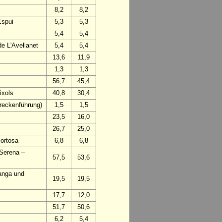
8,2
8,2
Espui
5,3
5,3
5,4
5,4
e L'Avellanet
5,4
5,4
13,6
11,9
1,3
1,3
56,7
45,4
ixols
40,8
30,4
treckenführung)
1,5
1,5
23,5
16,0
26,7
25,0
Tortosa
6,8
6,8
 Serena –
57,5
53,6
anga und
19,5
19,5
17,7
12,0
51,7
50,6
6,2
5,4