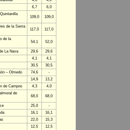
6,7
6,0
Quintanilla
109,0
109,0
es de la Sierra
117,0
117,0
o de la
54,1
52,0
 de La Nava
29,6
29,6
4,1
4,1
30,5
30,5
ción – Olmedo
74,6
-
14,9
13,2
lón de Campos
4,3
4,0
almoral de
68,0
68,0
nce
25,0
-
eda
16,1
16,1
as
22,0
15,3
12,5
12,5