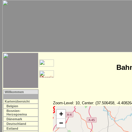
Bahn
Willkommen
Kartenübersicht
Zoom-Level: 10, Center: (37.506458, -4.40826
Belgien
Bosnien-
+
Herzegowina
Dänemark
−
Deutschland
Estland