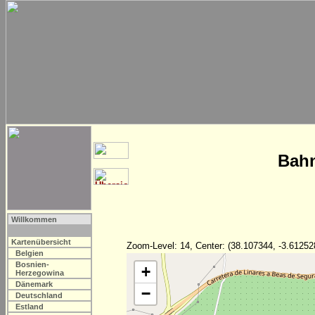
Bahn
Willkommen
Kartenübersicht
Zoom-Level: 14, Center: (38.107344, -3.61252
Belgien
Bosnien-
+
Herzegowina
Dänemark
−
Deutschland
Estland