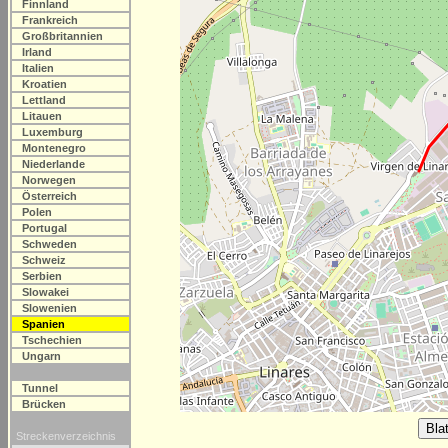
Finnland
Frankreich
Großbritannien
Irland
Italien
Kroatien
Lettland
Litauen
Luxemburg
Montenegro
Niederlande
Norwegen
Österreich
Polen
Portugal
Schweden
Schweiz
Serbien
Slowakei
Slowenien
Spanien
Tschechien
Ungarn
Tunnel
Brücken
Streckenverzeichnis