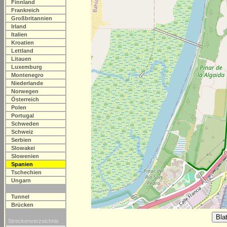
Finnland
Frankreich
Großbritannien
Irland
Italien
Kroatien
Lettland
Litauen
Luxemburg
Montenegro
Niederlande
Norwegen
Österreich
Polen
Portugal
Schweden
Schweiz
Serbien
Slowakei
Slowenien
Spanien
Tschechien
Ungarn
Tunnel
Brücken
Streckenverzeichnis