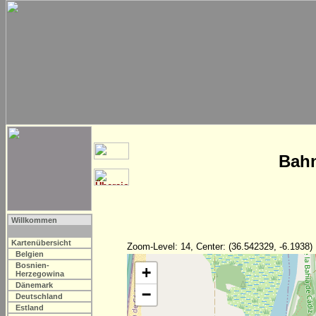
Bahn
Willkommen
Kartenübersicht
Zoom-Level: 14, Center: (36.542329, -6.1938)
Belgien
Bosnien-
+
Herzegowina
Dänemark
−
Deutschland
Estland