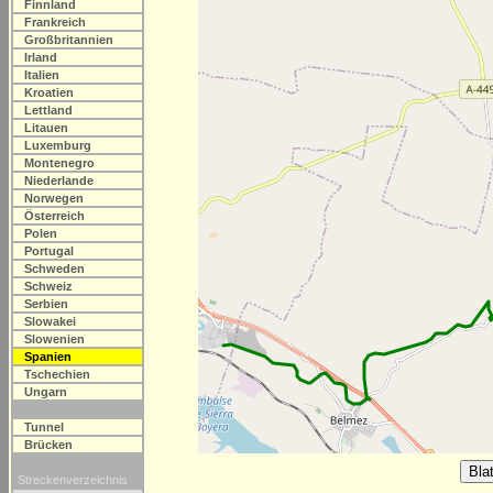
Finnland
Frankreich
Großbritannien
Irland
Italien
Kroatien
Lettland
Litauen
Luxemburg
Montenegro
Niederlande
Norwegen
Österreich
Polen
Portugal
Schweden
Schweiz
Serbien
Slowakei
Slowenien
Spanien
Tschechien
Ungarn
Tunnel
Brücken
Streckenverzeichnis