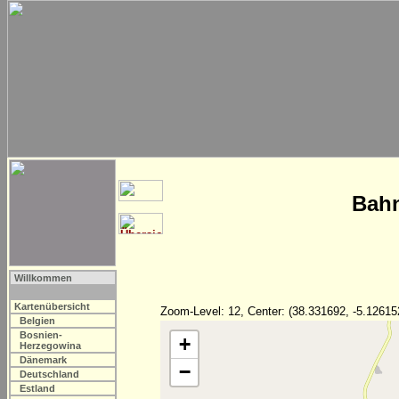
Bahn
Willkommen
Kartenübersicht
Zoom-Level: 12, Center: (38.331692, -5.12615
Belgien
Bosnien-
+
Herzegowina
Dänemark
−
Deutschland
Estland