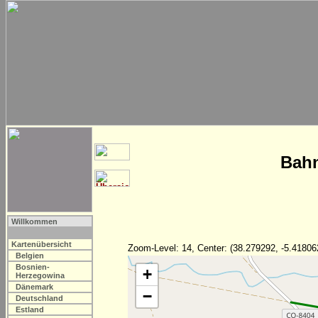
Bahn
Willkommen
Kartenübersicht
Zoom-Level: 14, Center: (38.279292, -5.41806
Belgien
Bosnien-
+
Herzegowina
Dänemark
−
Deutschland
Estland