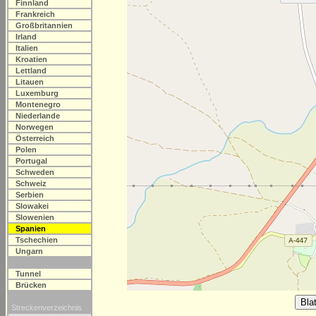
Finnland
Frankreich
Großbritannien
Irland
Italien
Kroatien
Lettland
Litauen
Luxemburg
Montenegro
Niederlande
Norwegen
Österreich
Polen
Portugal
Schweden
Schweiz
Serbien
Slowakei
Slowenien
Spanien
Tschechien
Ungarn
Tunnel
Brücken
Streckenverzeichnis